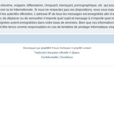
obscène, vulgaire, diffamatoire, choquant, menaçant, pornographique, etc. qui pourr
re la loi internationale. Si vous ne respectez pas ces dispositions, vous vous exp
 et les autorités officielles. L’adresse IP de tous les messages est enregistrée afin 
r, de déplacer ou de verrouiller n’importe quel sujet et message à n’importe quel m
ignées soient enregistrées dans notre base de données. Bien que ces informations n
t être tenus comme responsables en cas de tentative de piratage informatique vi
Développé par
phpBB
® Forum Software © phpBB Limited
Traduction française officielle
©
Qiaeru
Confidentialité
|
Conditions