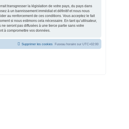
ait transgresser la législation de votre pays, du pays dans
osez à un bannissement immédiat et définitif et nous nous
d’aider au renforcement de ces conditions. Vous acceptez le fait
oment si nous estimons cela nécessaire. En tant qu’utilisateur,
e seront pas diffusées à une tierce partie sans votre
sant à compromettre vos données.
Supprimer les cookies
Fuseau horaire sur
UTC+02:00