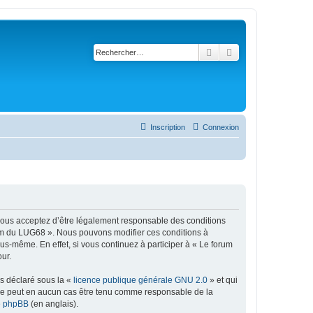
Rechercher
Recherche avancé
Inscription
Connexion
 vous acceptez d’être légalement responsable des conditions
orum du LUG68 ». Nous pouvons modifier ces conditions à
s-même. En effet, si vous continuez à participer à « Le forum
ur.
ns déclaré sous la «
licence publique générale GNU 2.0
» et qui
ed ne peut en aucun cas être tenu comme responsable de la
de phpBB
(en anglais).