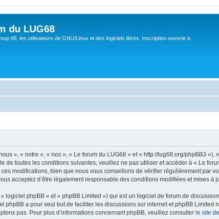
um du LUG68
up 68, les utilisateurs de GNU/Linux et des logiciels libres. Inscription ouverte à
ous », « notre », « nos », « Le forum du LUG68 » et « http://lug68.org/phpBB3 »),
e de toutes les conditions suivantes, veuillez ne pas utiliser et accéder à « Le f
es modifications, bien que nous vous conseillons de vérifier régulièrement par vou
vous acceptez d’être légalement responsable des conditions modifiées et mises à jo
 logiciel phpBB » et « phpBB Limited ») qui est un logiciel de forum de discussio
iel phpBB a pour seul but de faciliter les discussions sur internet et phpBB Limit
ptons pas. Pour plus d’informations concernant phpBB, veuillez consulter
le site 