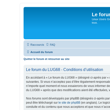
Le for
Linux Users Gro
tous.
Raccourcis
FAQ
Accueil du forum
Quitter le forum et retourner au site
Le forum du LUG68 - Conditions d’utilisation
En accédant à « Le forum du LUG68 » (désigné ci-après par « n
suivantes. Si vous n’acceptez pas d’être légalement responsabl
n’importe quel moment et nous essaierons de vous informer de c
du LUG68 » après que des modifications aient été effectuées, 
Nos forums sont développés par phpBB (désignés ci-après par «
peut être téléchargé sur
le site de phpBB
(en anglais). Le logic
conduite et du contenu que nous acceptons et que nous n’acce