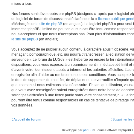
mises à jour.
Nos forums sont développés par phpBB (désignés ci-après par « logiciel ph
un logiciel de forum de discussions déclaré sous la «
licence publique gén
téléchargé sur
le site de phpBB
(en anglais). Le logiciel phpBB a pour seul b
internet et phpBB Limited ne peut en aucun cas être tenu comme responsab
nous acceptons et que nous n’acceptons pas. Pour plus d’informations conc
le site de phpBB
(en anglais).
Vous acceptez de ne publier aucun contenu à caractère abusif, obscène, vul
menaçant, pornographique, etc. qui pourrait transgresser la législation de v
serveur de « Le forum du LUG68 » est hébergé ou encore la loi internationa
dispositions, vous vous exposez à un bannissement immédiat et définitif et 
d’avertir votre fournisseur d’accès à internet et les autorités officielles. L’
enregistrée afin d’aider au renforcement de ces conditions. Vous acceptez l
le droit de supprimer, de modifier, de déplacer ou de verrouiller n’importe q
quel moment si nous estimons cela nécessaire. En tant qu’utilisateur, vous 
que vous avez renseignées soient enregistrées dans notre base de données
seront pas diffusées à une tierce partie sans votre consentement, ni « Le 
pourront être tenus comme responsables en cas de tentative de piratage in
vos données.
Accueil du forum
Supprimer les 
Développé par
phpBB
® Forum Software © phpBB L