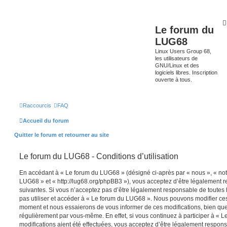
Le forum du
LUG68
Linux Users Group 68,
les utilisateurs de
GNU/Linux et des
logiciels libres. Inscription
ouverte à tous.
Raccourcis
FAQ
Accueil du forum
Quitter le forum et retourner au site
Le forum du LUG68 - Conditions d’utilisation
En accédant à « Le forum du LUG68 » (désigné ci-après par « nous », « notr
LUG68 » et « http://lug68.org/phpBB3 »), vous acceptez d’être légalement 
suivantes. Si vous n’acceptez pas d’être légalement responsable de toutes l
pas utiliser et accéder à « Le forum du LUG68 ». Nous pouvons modifier ces
moment et nous essaierons de vous informer de ces modifications, bien que
régulièrement par vous-même. En effet, si vous continuez à participer à «
modifications aient été effectuées, vous acceptez d’être légalement respon