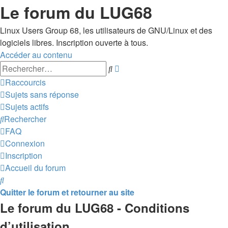
Le forum du LUG68
Linux Users Group 68, les utilisateurs de GNU/Linux et des
logiciels libres. Inscription ouverte à tous.
Accéder au contenu
Recherche
Rechercher
avancée
Raccourcis
Sujets sans réponse
Sujets actifs
Rechercher
FAQ
Connexion
Inscription
Accueil du forum
Rechercher
Quitter le forum et retourner au site
Le forum du LUG68 - Conditions
d’utilisation