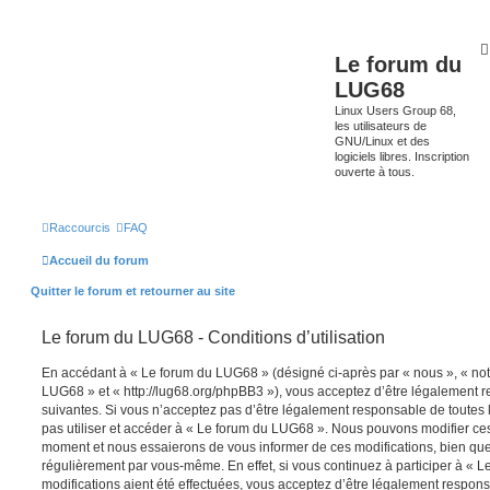
Le forum du
LUG68
Linux Users Group 68,
les utilisateurs de
GNU/Linux et des
logiciels libres. Inscription
ouverte à tous.
Raccourcis
FAQ
Accueil du forum
Quitter le forum et retourner au site
Le forum du LUG68 - Conditions d’utilisation
En accédant à « Le forum du LUG68 » (désigné ci-après par « nous », « notr
LUG68 » et « http://lug68.org/phpBB3 »), vous acceptez d’être légalement 
suivantes. Si vous n’acceptez pas d’être légalement responsable de toutes l
pas utiliser et accéder à « Le forum du LUG68 ». Nous pouvons modifier ces
moment et nous essaierons de vous informer de ces modifications, bien que
régulièrement par vous-même. En effet, si vous continuez à participer à «
modifications aient été effectuées, vous acceptez d’être légalement respon