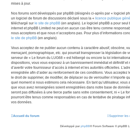
mises à jour.
Nos forums sont développés par phpBB (désignés ci-après par « logiciel ph
un logiciel de forum de discussions déclaré sous la «
licence publique gén
téléchargé sur
le site de phpBB
(en anglais). Le logiciel phpBB a pour seul b
internet et phpBB Limited ne peut en aucun cas être tenu comme responsab
nous acceptons et que nous n’acceptons pas. Pour plus d’informations conc
le site de phpBB
(en anglais).
Vous acceptez de ne publier aucun contenu à caractère abusif, obscène, vul
menaçant, pornographique, etc. qui pourrait transgresser la législation de v
serveur de « Le forum du LUG68 » est hébergé ou encore la loi internationa
dispositions, vous vous exposez à un bannissement immédiat et définitif et 
d’avertir votre fournisseur d’accès à internet et les autorités officielles. L’
enregistrée afin d’aider au renforcement de ces conditions. Vous acceptez l
le droit de supprimer, de modifier, de déplacer ou de verrouiller n’importe q
quel moment si nous estimons cela nécessaire. En tant qu’utilisateur, vous 
que vous avez renseignées soient enregistrées dans notre base de données
seront pas diffusées à une tierce partie sans votre consentement, ni « Le 
pourront être tenus comme responsables en cas de tentative de piratage in
vos données.
Accueil du forum
Supprimer les 
Développé par
phpBB
® Forum Software © phpBB L