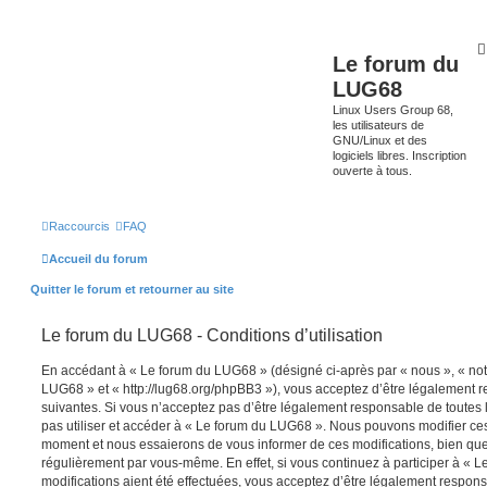
Le forum du
LUG68
Linux Users Group 68,
les utilisateurs de
GNU/Linux et des
logiciels libres. Inscription
ouverte à tous.
Raccourcis
FAQ
Accueil du forum
Quitter le forum et retourner au site
Le forum du LUG68 - Conditions d’utilisation
En accédant à « Le forum du LUG68 » (désigné ci-après par « nous », « notr
LUG68 » et « http://lug68.org/phpBB3 »), vous acceptez d’être légalement 
suivantes. Si vous n’acceptez pas d’être légalement responsable de toutes l
pas utiliser et accéder à « Le forum du LUG68 ». Nous pouvons modifier ces
moment et nous essaierons de vous informer de ces modifications, bien que
régulièrement par vous-même. En effet, si vous continuez à participer à «
modifications aient été effectuées, vous acceptez d’être légalement respon