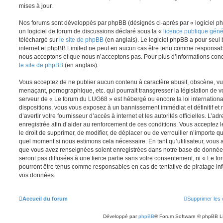
mises à jour.
Nos forums sont développés par phpBB (désignés ci-après par « logiciel ph
un logiciel de forum de discussions déclaré sous la «
licence publique gén
téléchargé sur
le site de phpBB
(en anglais). Le logiciel phpBB a pour seul b
internet et phpBB Limited ne peut en aucun cas être tenu comme responsab
nous acceptons et que nous n’acceptons pas. Pour plus d’informations conc
le site de phpBB
(en anglais).
Vous acceptez de ne publier aucun contenu à caractère abusif, obscène, vul
menaçant, pornographique, etc. qui pourrait transgresser la législation de v
serveur de « Le forum du LUG68 » est hébergé ou encore la loi internationa
dispositions, vous vous exposez à un bannissement immédiat et définitif et 
d’avertir votre fournisseur d’accès à internet et les autorités officielles. L’
enregistrée afin d’aider au renforcement de ces conditions. Vous acceptez l
le droit de supprimer, de modifier, de déplacer ou de verrouiller n’importe q
quel moment si nous estimons cela nécessaire. En tant qu’utilisateur, vous 
que vous avez renseignées soient enregistrées dans notre base de données
seront pas diffusées à une tierce partie sans votre consentement, ni « Le 
pourront être tenus comme responsables en cas de tentative de piratage in
vos données.
Accueil du forum
Supprimer les 
Développé par
phpBB
® Forum Software © phpBB L