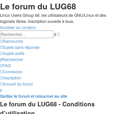
Le forum du LUG68
Linux Users Group 68, les utilisateurs de GNU/Linux et des
logiciels libres. Inscription ouverte à tous.
Accéder au contenu
Recherche
Rechercher
avancée
Raccourcis
Sujets sans réponse
Sujets actifs
Rechercher
FAQ
Connexion
Inscription
Accueil du forum
Rechercher
Quitter le forum et retourner au site
Le forum du LUG68 - Conditions
d’utilisation