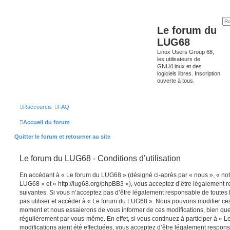
Le forum du
LUG68
Linux Users Group 68,
les utilisateurs de
GNU/Linux et des
logiciels libres. Inscription
ouverte à tous.
Raccourcis
FAQ
Accueil du forum
Quitter le forum et retourner au site
Le forum du LUG68 - Conditions d’utilisation
En accédant à « Le forum du LUG68 » (désigné ci-après par « nous », « notr
LUG68 » et « http://lug68.org/phpBB3 »), vous acceptez d’être légalement 
suivantes. Si vous n’acceptez pas d’être légalement responsable de toutes l
pas utiliser et accéder à « Le forum du LUG68 ». Nous pouvons modifier ces
moment et nous essaierons de vous informer de ces modifications, bien que
régulièrement par vous-même. En effet, si vous continuez à participer à «
modifications aient été effectuées, vous acceptez d’être légalement respon