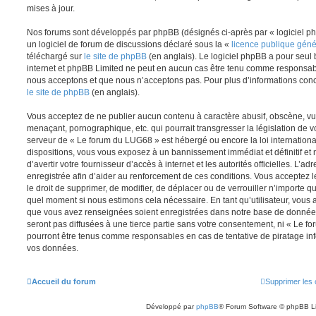
mises à jour.
Nos forums sont développés par phpBB (désignés ci-après par « logiciel ph
un logiciel de forum de discussions déclaré sous la «
licence publique gén
téléchargé sur
le site de phpBB
(en anglais). Le logiciel phpBB a pour seul b
internet et phpBB Limited ne peut en aucun cas être tenu comme responsab
nous acceptons et que nous n’acceptons pas. Pour plus d’informations conc
le site de phpBB
(en anglais).
Vous acceptez de ne publier aucun contenu à caractère abusif, obscène, vul
menaçant, pornographique, etc. qui pourrait transgresser la législation de v
serveur de « Le forum du LUG68 » est hébergé ou encore la loi internationa
dispositions, vous vous exposez à un bannissement immédiat et définitif et 
d’avertir votre fournisseur d’accès à internet et les autorités officielles. L’
enregistrée afin d’aider au renforcement de ces conditions. Vous acceptez l
le droit de supprimer, de modifier, de déplacer ou de verrouiller n’importe q
quel moment si nous estimons cela nécessaire. En tant qu’utilisateur, vous 
que vous avez renseignées soient enregistrées dans notre base de données
seront pas diffusées à une tierce partie sans votre consentement, ni « Le 
pourront être tenus comme responsables en cas de tentative de piratage in
vos données.
Accueil du forum
Supprimer les 
Développé par
phpBB
® Forum Software © phpBB L