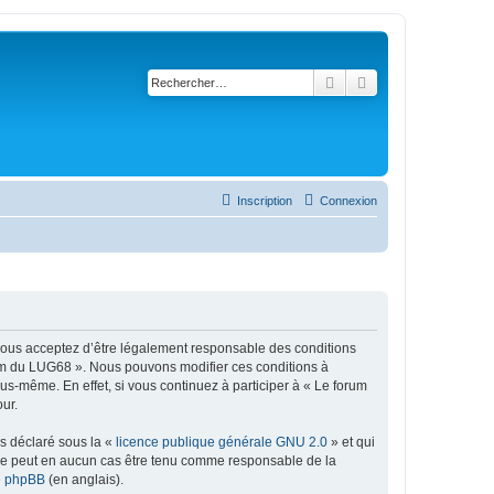
Rechercher
Recherche avancé
Inscription
Connexion
 vous acceptez d’être légalement responsable des conditions
orum du LUG68 ». Nous pouvons modifier ces conditions à
s-même. En effet, si vous continuez à participer à « Le forum
ur.
ns déclaré sous la «
licence publique générale GNU 2.0
» et qui
ed ne peut en aucun cas être tenu comme responsable de la
de phpBB
(en anglais).