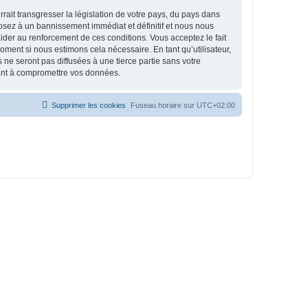
ait transgresser la législation de votre pays, du pays dans
osez à un bannissement immédiat et définitif et nous nous
d’aider au renforcement de ces conditions. Vous acceptez le fait
oment si nous estimons cela nécessaire. En tant qu’utilisateur,
e seront pas diffusées à une tierce partie sans votre
sant à compromettre vos données.
Supprimer les cookies
Fuseau horaire sur
UTC+02:00