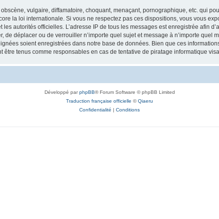
obscène, vulgaire, diffamatoire, choquant, menaçant, pornographique, etc. qui pourr
re la loi internationale. Si vous ne respectez pas ces dispositions, vous vous exp
 et les autorités officielles. L’adresse IP de tous les messages est enregistrée afin 
r, de déplacer ou de verrouiller n’importe quel sujet et message à n’importe quel m
ignées soient enregistrées dans notre base de données. Bien que ces informations n
t être tenus comme responsables en cas de tentative de piratage informatique vi
Développé par
phpBB
® Forum Software © phpBB Limited
Traduction française officielle
©
Qiaeru
Confidentialité
|
Conditions