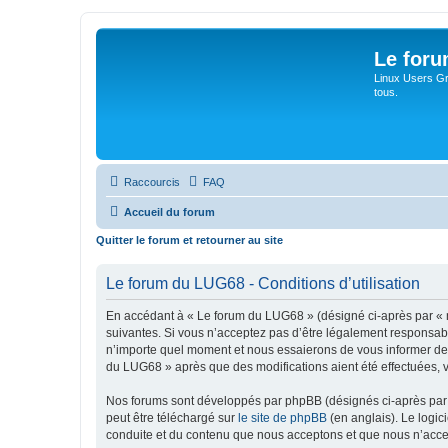
Le for
Linux Users Gro
tous.
Raccourcis
FAQ
Accueil du forum
Quitter le forum et retourner au site
Le forum du LUG68 - Conditions d’utilisation
En accédant à « Le forum du LUG68 » (désigné ci-après par « n
suivantes. Si vous n’acceptez pas d’être légalement responsabl
n’importe quel moment et nous essaierons de vous informer de c
du LUG68 » après que des modifications aient été effectuées, 
Nos forums sont développés par phpBB (désignés ci-après par «
peut être téléchargé sur
le site de phpBB
(en anglais). Le logic
conduite et du contenu que nous acceptons et que nous n’acce