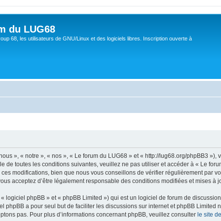
um du LUG68
up 68, les utilisateurs de GNU/Linux et des logiciels libres. Inscription ouverte à
ous », « notre », « nos », « Le forum du LUG68 » et « http://lug68.org/phpBB3 »),
e de toutes les conditions suivantes, veuillez ne pas utiliser et accéder à « Le f
es modifications, bien que nous vous conseillons de vérifier régulièrement par vou
vous acceptez d’être légalement responsable des conditions modifiées et mises à jo
 logiciel phpBB » et « phpBB Limited ») qui est un logiciel de forum de discussio
iel phpBB a pour seul but de faciliter les discussions sur internet et phpBB Limit
ptons pas. Pour plus d’informations concernant phpBB, veuillez consulter
le site 