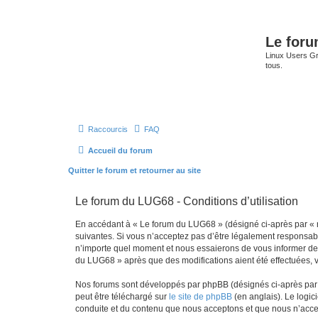
Le for
Linux Users Gro
tous.
Raccourcis
FAQ
Accueil du forum
Quitter le forum et retourner au site
Le forum du LUG68 - Conditions d’utilisation
En accédant à « Le forum du LUG68 » (désigné ci-après par « n
suivantes. Si vous n’acceptez pas d’être légalement responsabl
n’importe quel moment et nous essaierons de vous informer de c
du LUG68 » après que des modifications aient été effectuées, 
Nos forums sont développés par phpBB (désignés ci-après par «
peut être téléchargé sur
le site de phpBB
(en anglais). Le logic
conduite et du contenu que nous acceptons et que nous n’acce