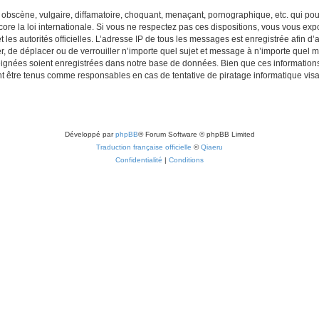
obscène, vulgaire, diffamatoire, choquant, menaçant, pornographique, etc. qui pourr
re la loi internationale. Si vous ne respectez pas ces dispositions, vous vous exp
 et les autorités officielles. L’adresse IP de tous les messages est enregistrée afin 
r, de déplacer ou de verrouiller n’importe quel sujet et message à n’importe quel m
ignées soient enregistrées dans notre base de données. Bien que ces informations n
t être tenus comme responsables en cas de tentative de piratage informatique vi
Développé par
phpBB
® Forum Software © phpBB Limited
Traduction française officielle
©
Qiaeru
Confidentialité
|
Conditions