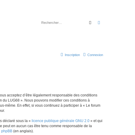
Rechercher
Recherche avancé
Inscription
Connexion
 vous acceptez d’être légalement responsable des conditions
orum du LUG68 ». Nous pouvons modifier ces conditions à
s-même. En effet, si vous continuez à participer à « Le forum
ur.
ns déclaré sous la «
licence publique générale GNU 2.0
» et qui
ed ne peut en aucun cas être tenu comme responsable de la
de phpBB
(en anglais).