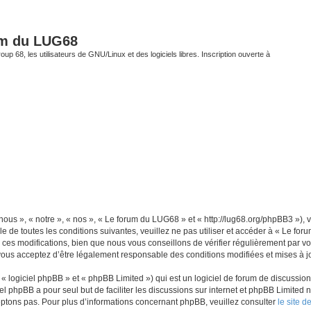
um du LUG68
up 68, les utilisateurs de GNU/Linux et des logiciels libres. Inscription ouverte à
ous », « notre », « nos », « Le forum du LUG68 » et « http://lug68.org/phpBB3 »),
e de toutes les conditions suivantes, veuillez ne pas utiliser et accéder à « Le f
es modifications, bien que nous vous conseillons de vérifier régulièrement par vou
vous acceptez d’être légalement responsable des conditions modifiées et mises à jo
 logiciel phpBB » et « phpBB Limited ») qui est un logiciel de forum de discussio
iel phpBB a pour seul but de faciliter les discussions sur internet et phpBB Limit
ptons pas. Pour plus d’informations concernant phpBB, veuillez consulter
le site 