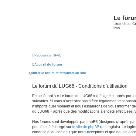
Le for
Linux Users Gro
tous.
Raccourcis
FAQ
Accueil du forum
Quitter le forum et retourner au site
Le forum du LUG68 - Conditions d’utilisation
En accédant à « Le forum du LUG68 » (désigné ci-après par « n
suivantes. Si vous n’acceptez pas d’être légalement responsabl
n’importe quel moment et nous essaierons de vous informer de c
du LUG68 » après que des modifications aient été effectuées, 
Nos forums sont développés par phpBB (désignés ci-après par «
peut être téléchargé sur
le site de phpBB
(en anglais). Le logic
conduite et du contenu que nous acceptons et que nous n’acce