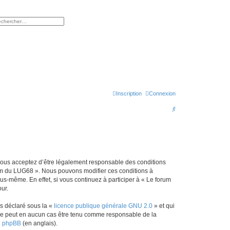
rcher
herche avancée
Inscription
Connexion
R
e
c
h
e
 vous acceptez d’être légalement responsable des conditions
r
orum du LUG68 ». Nous pouvons modifier ces conditions à
s-même. En effet, si vous continuez à participer à « Le forum
c
ur.
h
ns déclaré sous la «
licence publique générale GNU 2.0
» et qui
e
ed ne peut en aucun cas être tenu comme responsable de la
r
de phpBB
(en anglais).