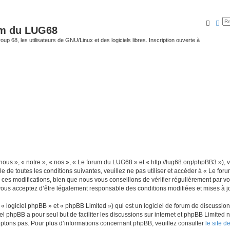
Reche
Rec
um du LUG68
up 68, les utilisateurs de GNU/Linux et des logiciels libres. Inscription ouverte à
ous », « notre », « nos », « Le forum du LUG68 » et « http://lug68.org/phpBB3 »),
e de toutes les conditions suivantes, veuillez ne pas utiliser et accéder à « Le f
es modifications, bien que nous vous conseillons de vérifier régulièrement par vou
vous acceptez d’être légalement responsable des conditions modifiées et mises à jo
 logiciel phpBB » et « phpBB Limited ») qui est un logiciel de forum de discussio
iel phpBB a pour seul but de faciliter les discussions sur internet et phpBB Limit
ptons pas. Pour plus d’informations concernant phpBB, veuillez consulter
le site 