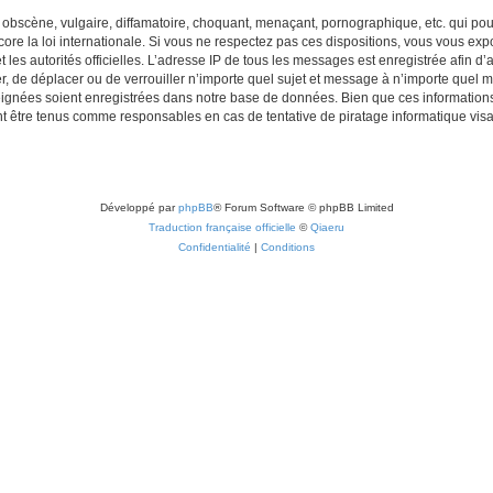
obscène, vulgaire, diffamatoire, choquant, menaçant, pornographique, etc. qui pourr
re la loi internationale. Si vous ne respectez pas ces dispositions, vous vous exp
 et les autorités officielles. L’adresse IP de tous les messages est enregistrée afin 
r, de déplacer ou de verrouiller n’importe quel sujet et message à n’importe quel m
ignées soient enregistrées dans notre base de données. Bien que ces informations n
t être tenus comme responsables en cas de tentative de piratage informatique vi
Développé par
phpBB
® Forum Software © phpBB Limited
Traduction française officielle
©
Qiaeru
Confidentialité
|
Conditions