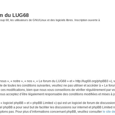
um du LUG68
up 68, les utilisateurs de GNU/Linux et des logiciels libres. Inscription ouverte à
ous », « notre », « nos », « Le forum du LUG68 » et « http://lug68.org/phpBB3 »),
e de toutes les conditions suivantes, veuillez ne pas utiliser et accéder à « Le f
es modifications, bien que nous vous conseillons de vérifier régulièrement par vou
vous acceptez d’être légalement responsable des conditions modifiées et mises à jo
 logiciel phpBB » et « phpBB Limited ») qui est un logiciel de forum de discussio
iel phpBB a pour seul but de faciliter les discussions sur internet et phpBB Limit
ptons pas. Pour plus d’informations concernant phpBB, veuillez consulter
le site 