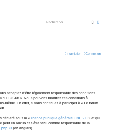
Rechercher
Recherche avancé
Inscription
Connexion
 vous acceptez d’être légalement responsable des conditions
orum du LUG68 ». Nous pouvons modifier ces conditions à
s-même. En effet, si vous continuez à participer à « Le forum
ur.
ns déclaré sous la «
licence publique générale GNU 2.0
» et qui
ed ne peut en aucun cas être tenu comme responsable de la
de phpBB
(en anglais).