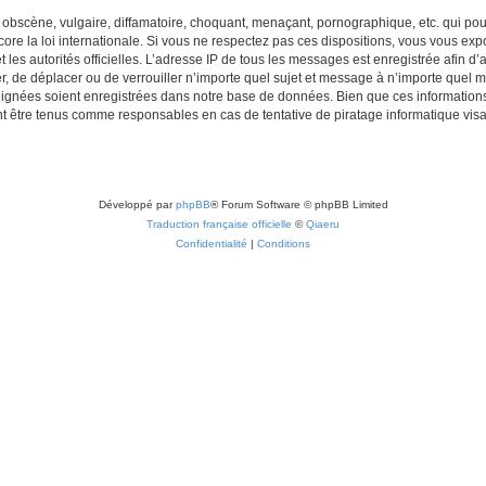
obscène, vulgaire, diffamatoire, choquant, menaçant, pornographique, etc. qui pourr
re la loi internationale. Si vous ne respectez pas ces dispositions, vous vous exp
 et les autorités officielles. L’adresse IP de tous les messages est enregistrée afin 
r, de déplacer ou de verrouiller n’importe quel sujet et message à n’importe quel m
ignées soient enregistrées dans notre base de données. Bien que ces informations n
t être tenus comme responsables en cas de tentative de piratage informatique vi
Développé par
phpBB
® Forum Software © phpBB Limited
Traduction française officielle
©
Qiaeru
Confidentialité
|
Conditions