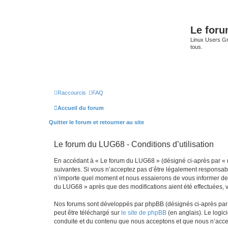
Le for
Linux Users Gro
tous.
Raccourcis
FAQ
Accueil du forum
Quitter le forum et retourner au site
Le forum du LUG68 - Conditions d’utilisation
En accédant à « Le forum du LUG68 » (désigné ci-après par « n
suivantes. Si vous n’acceptez pas d’être légalement responsabl
n’importe quel moment et nous essaierons de vous informer de c
du LUG68 » après que des modifications aient été effectuées, 
Nos forums sont développés par phpBB (désignés ci-après par «
peut être téléchargé sur
le site de phpBB
(en anglais). Le logic
conduite et du contenu que nous acceptons et que nous n’acce