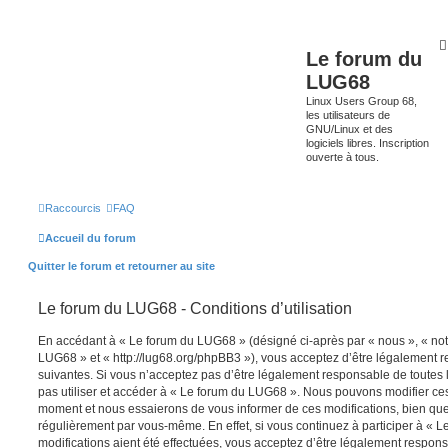
Le forum du
LUG68
Linux Users Group 68,
les utilisateurs de
GNU/Linux et des
logiciels libres. Inscription
ouverte à tous.
Raccourcis
FAQ
Accueil du forum
Quitter le forum et retourner au site
Le forum du LUG68 - Conditions d’utilisation
En accédant à « Le forum du LUG68 » (désigné ci-après par « nous », « notr
LUG68 » et « http://lug68.org/phpBB3 »), vous acceptez d’être légalement 
suivantes. Si vous n’acceptez pas d’être légalement responsable de toutes l
pas utiliser et accéder à « Le forum du LUG68 ». Nous pouvons modifier ces
moment et nous essaierons de vous informer de ces modifications, bien que
régulièrement par vous-même. En effet, si vous continuez à participer à «
modifications aient été effectuées, vous acceptez d’être légalement respon