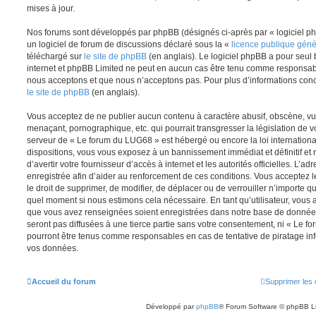
mises à jour.
Nos forums sont développés par phpBB (désignés ci-après par « logiciel ph
un logiciel de forum de discussions déclaré sous la «
licence publique gén
téléchargé sur
le site de phpBB
(en anglais). Le logiciel phpBB a pour seul b
internet et phpBB Limited ne peut en aucun cas être tenu comme responsab
nous acceptons et que nous n’acceptons pas. Pour plus d’informations conc
le site de phpBB
(en anglais).
Vous acceptez de ne publier aucun contenu à caractère abusif, obscène, vul
menaçant, pornographique, etc. qui pourrait transgresser la législation de v
serveur de « Le forum du LUG68 » est hébergé ou encore la loi internationa
dispositions, vous vous exposez à un bannissement immédiat et définitif et 
d’avertir votre fournisseur d’accès à internet et les autorités officielles. L’
enregistrée afin d’aider au renforcement de ces conditions. Vous acceptez l
le droit de supprimer, de modifier, de déplacer ou de verrouiller n’importe q
quel moment si nous estimons cela nécessaire. En tant qu’utilisateur, vous 
que vous avez renseignées soient enregistrées dans notre base de données
seront pas diffusées à une tierce partie sans votre consentement, ni « Le 
pourront être tenus comme responsables en cas de tentative de piratage in
vos données.
Accueil du forum
Supprimer les 
Développé par
phpBB
® Forum Software © phpBB L