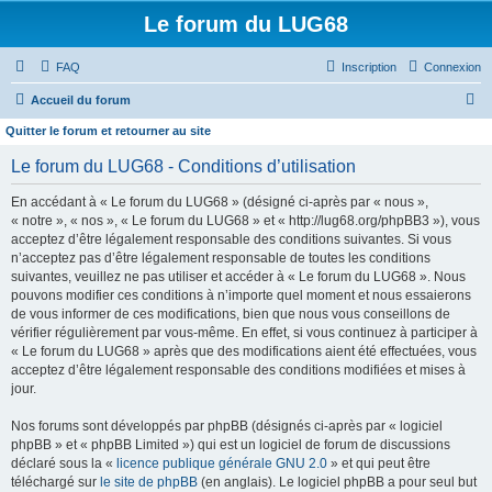
Le forum du LUG68
FAQ
Inscription
Connexion
R
Accueil du forum
e
Quitter le forum et retourner au site
c
Le forum du LUG68 - Conditions d’utilisation
h
En accédant à « Le forum du LUG68 » (désigné ci-après par « nous »,
e
« notre », « nos », « Le forum du LUG68 » et « http://lug68.org/phpBB3 »), vous
r
acceptez d’être légalement responsable des conditions suivantes. Si vous
n’acceptez pas d’être légalement responsable de toutes les conditions
c
suivantes, veuillez ne pas utiliser et accéder à « Le forum du LUG68 ». Nous
h
pouvons modifier ces conditions à n’importe quel moment et nous essaierons
e
de vous informer de ces modifications, bien que nous vous conseillons de
vérifier régulièrement par vous-même. En effet, si vous continuez à participer à
r
« Le forum du LUG68 » après que des modifications aient été effectuées, vous
acceptez d’être légalement responsable des conditions modifiées et mises à
jour.
Nos forums sont développés par phpBB (désignés ci-après par « logiciel
phpBB » et « phpBB Limited ») qui est un logiciel de forum de discussions
déclaré sous la «
licence publique générale GNU 2.0
» et qui peut être
téléchargé sur
le site de phpBB
(en anglais). Le logiciel phpBB a pour seul but