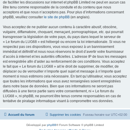
de faciliter les discussions sur internet et phpBB Limited ne peut en aucun cas
être tenu comme responsable de la conduite et du contenu que nous
acceptons et que nous n’acceptons pas. Pour plus d’informations concernant
phpBB, veuillez consulter
le site de phpBB
(en anglais).
Vous acceptez de ne publier aucun contenu à caractère abusif, obscène,
vulgaire, diffamatoire, choquant, menaçant, pornographique, etc. qui pourrait
transgresser la législation de votre pays, du pays dans lequel le serveur de
« Le forum du LUG68 » est hébergé ou encore la loi internationale. Si vous ne
respectez pas ces dispositions, vous vous exposez à un bannissement
immédiat et définitif et nous nous réservons le droit d’avertir votre fournisseur
d’accès à internet et les autorités officielles. L’adresse IP de tous les messages
est enregistrée afin d’aider au renforcement de ces conditions. Vous acceptez
le fait que « Le forum du LUG68 » ait le droit de supprimer, de modifier, de
déplacer ou de verrouiller n’importe quel sujet et message à n’importe quel
moment si nous estimons cela nécessaire. En tant qu’utilisateur, vous acceptez
que toutes les informations que vous avez renseignées soient enregistrées
dans notre base de données. Bien que ces informations ne seront pas
diffusées à une tierce partie sans votre consentement, ni « Le forum du
LUG68 », ni phpBB, ne pourront être tenus comme responsables en cas de
tentative de piratage informatique visant à compromettre vos données.
Accueil du forum
Supprimer les cookies
Fuseau horaire sur
UTC+02:00
Développé par
phpBB
® Forum Software © phpBB Limited