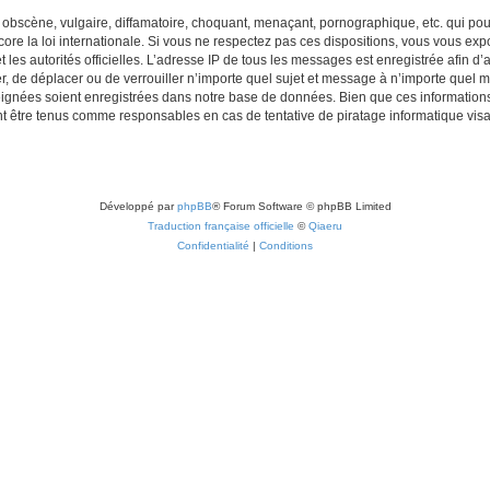
obscène, vulgaire, diffamatoire, choquant, menaçant, pornographique, etc. qui pourr
re la loi internationale. Si vous ne respectez pas ces dispositions, vous vous exp
 et les autorités officielles. L’adresse IP de tous les messages est enregistrée afin 
r, de déplacer ou de verrouiller n’importe quel sujet et message à n’importe quel m
ignées soient enregistrées dans notre base de données. Bien que ces informations n
t être tenus comme responsables en cas de tentative de piratage informatique vi
Développé par
phpBB
® Forum Software © phpBB Limited
Traduction française officielle
©
Qiaeru
Confidentialité
|
Conditions