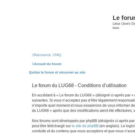
Le for
Linux Users Gro
tous.
Raccourcis
FAQ
Accueil du forum
Quitter le forum et retourner au site
Le forum du LUG68 - Conditions d’utilisation
En accédant à « Le forum du LUG68 » (désigné ci-après par « n
suivantes. Si vous n’acceptez pas d’être légalement responsabl
n’importe quel moment et nous essaierons de vous informer de c
du LUG68 » après que des modifications aient été effectuées, 
Nos forums sont développés par phpBB (désignés ci-après par «
peut être téléchargé sur
le site de phpBB
(en anglais). Le logic
conduite et du contenu que nous acceptons et que nous n’acce