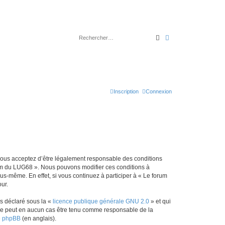
Rechercher
Recherche avancé
Inscription
Connexion
 vous acceptez d’être légalement responsable des conditions
orum du LUG68 ». Nous pouvons modifier ces conditions à
s-même. En effet, si vous continuez à participer à « Le forum
ur.
ns déclaré sous la «
licence publique générale GNU 2.0
» et qui
ed ne peut en aucun cas être tenu comme responsable de la
de phpBB
(en anglais).