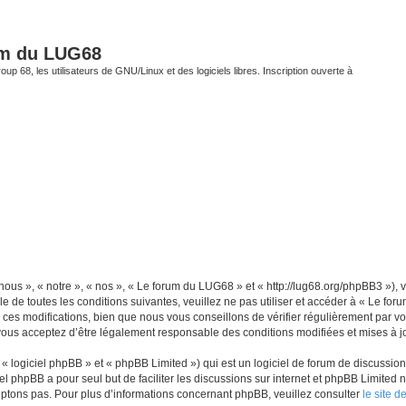
um du LUG68
up 68, les utilisateurs de GNU/Linux et des logiciels libres. Inscription ouverte à
ous », « notre », « nos », « Le forum du LUG68 » et « http://lug68.org/phpBB3 »),
e de toutes les conditions suivantes, veuillez ne pas utiliser et accéder à « Le f
es modifications, bien que nous vous conseillons de vérifier régulièrement par vou
vous acceptez d’être légalement responsable des conditions modifiées et mises à jo
 logiciel phpBB » et « phpBB Limited ») qui est un logiciel de forum de discussio
iel phpBB a pour seul but de faciliter les discussions sur internet et phpBB Limit
ptons pas. Pour plus d’informations concernant phpBB, veuillez consulter
le site 