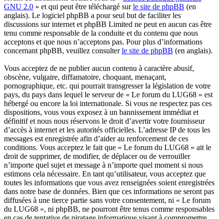
GNU 2.0
» et qui peut être téléchargé sur
le site de phpBB
(en
anglais). Le logiciel phpBB a pour seul but de faciliter les
discussions sur internet et phpBB Limited ne peut en aucun cas être
tenu comme responsable de la conduite et du contenu que nous
acceptons et que nous n’acceptons pas. Pour plus d’informations
concernant phpBB, veuillez consulter
le site de phpBB
(en anglais).
Vous acceptez de ne publier aucun contenu à caractère abusif,
obscène, vulgaire, diffamatoire, choquant, menaçant,
pornographique, etc. qui pourrait transgresser la législation de votre
pays, du pays dans lequel le serveur de « Le forum du LUG68 » est
hébergé ou encore la loi internationale. Si vous ne respectez pas ces
dispositions, vous vous exposez à un bannissement immédiat et
définitif et nous nous réservons le droit d’avertir votre fournisseur
d’accès à internet et les autorités officielles. L’adresse IP de tous les
messages est enregistrée afin d’aider au renforcement de ces
conditions. Vous acceptez le fait que « Le forum du LUG68 » ait le
droit de supprimer, de modifier, de déplacer ou de verrouiller
n’importe quel sujet et message à n’importe quel moment si nous
estimons cela nécessaire. En tant qu’utilisateur, vous acceptez que
toutes les informations que vous avez renseignées soient enregistrées
dans notre base de données. Bien que ces informations ne seront pas
diffusées à une tierce partie sans votre consentement, ni « Le forum
du LUG68 », ni phpBB, ne pourront être tenus comme responsables
en cas de tentative de piratage informatique visant à compromettre