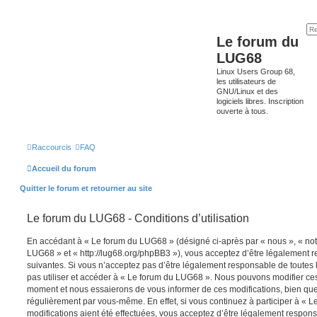
Le forum du
LUG68
Linux Users Group 68,
les utilisateurs de
GNU/Linux et des
logiciels libres. Inscription
ouverte à tous.
Raccourcis
FAQ
Accueil du forum
Quitter le forum et retourner au site
Le forum du LUG68 - Conditions d’utilisation
En accédant à « Le forum du LUG68 » (désigné ci-après par « nous », « notr
LUG68 » et « http://lug68.org/phpBB3 »), vous acceptez d’être légalement 
suivantes. Si vous n’acceptez pas d’être légalement responsable de toutes l
pas utiliser et accéder à « Le forum du LUG68 ». Nous pouvons modifier ces
moment et nous essaierons de vous informer de ces modifications, bien que
régulièrement par vous-même. En effet, si vous continuez à participer à «
modifications aient été effectuées, vous acceptez d’être légalement respon