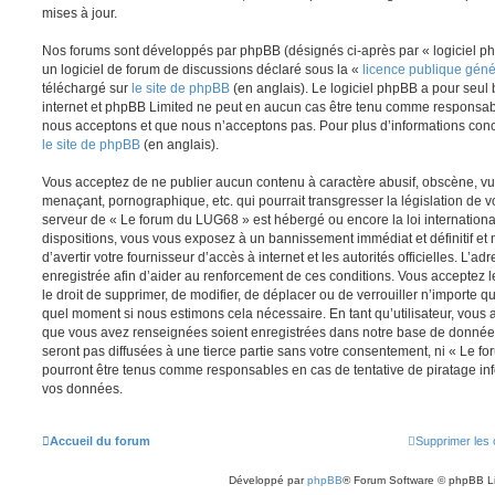
mises à jour.
Nos forums sont développés par phpBB (désignés ci-après par « logiciel ph
un logiciel de forum de discussions déclaré sous la «
licence publique gén
téléchargé sur
le site de phpBB
(en anglais). Le logiciel phpBB a pour seul b
internet et phpBB Limited ne peut en aucun cas être tenu comme responsab
nous acceptons et que nous n’acceptons pas. Pour plus d’informations conc
le site de phpBB
(en anglais).
Vous acceptez de ne publier aucun contenu à caractère abusif, obscène, vul
menaçant, pornographique, etc. qui pourrait transgresser la législation de v
serveur de « Le forum du LUG68 » est hébergé ou encore la loi internationa
dispositions, vous vous exposez à un bannissement immédiat et définitif et 
d’avertir votre fournisseur d’accès à internet et les autorités officielles. L’
enregistrée afin d’aider au renforcement de ces conditions. Vous acceptez l
le droit de supprimer, de modifier, de déplacer ou de verrouiller n’importe q
quel moment si nous estimons cela nécessaire. En tant qu’utilisateur, vous 
que vous avez renseignées soient enregistrées dans notre base de données
seront pas diffusées à une tierce partie sans votre consentement, ni « Le 
pourront être tenus comme responsables en cas de tentative de piratage in
vos données.
Accueil du forum
Supprimer les 
Développé par
phpBB
® Forum Software © phpBB L