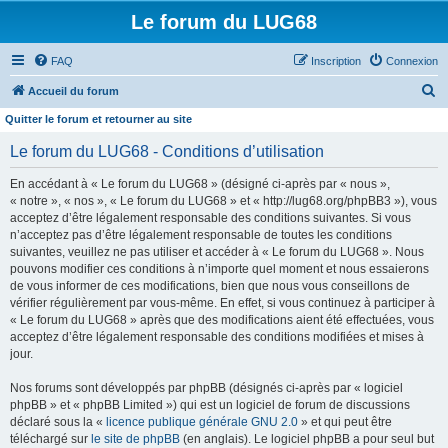
Le forum du LUG68
FAQ
Inscription
Connexion
R
Accueil du forum
e
Quitter le forum et retourner au site
c
Le forum du LUG68 - Conditions d’utilisation
h
En accédant à « Le forum du LUG68 » (désigné ci-après par « nous »,
e
« notre », « nos », « Le forum du LUG68 » et « http://lug68.org/phpBB3 »), vous
r
acceptez d’être légalement responsable des conditions suivantes. Si vous
n’acceptez pas d’être légalement responsable de toutes les conditions
c
suivantes, veuillez ne pas utiliser et accéder à « Le forum du LUG68 ». Nous
h
pouvons modifier ces conditions à n’importe quel moment et nous essaierons
e
de vous informer de ces modifications, bien que nous vous conseillons de
vérifier régulièrement par vous-même. En effet, si vous continuez à participer à
r
« Le forum du LUG68 » après que des modifications aient été effectuées, vous
acceptez d’être légalement responsable des conditions modifiées et mises à
jour.
Nos forums sont développés par phpBB (désignés ci-après par « logiciel
phpBB » et « phpBB Limited ») qui est un logiciel de forum de discussions
déclaré sous la «
licence publique générale GNU 2.0
» et qui peut être
téléchargé sur
le site de phpBB
(en anglais). Le logiciel phpBB a pour seul but