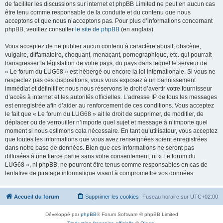
de faciliter les discussions sur internet et phpBB Limited ne peut en aucun cas
être tenu comme responsable de la conduite et du contenu que nous
acceptons et que nous n’acceptons pas. Pour plus d’informations concernant
phpBB, veuillez consulter
le site de phpBB
(en anglais).
Vous acceptez de ne publier aucun contenu à caractère abusif, obscène,
vulgaire, diffamatoire, choquant, menaçant, pornographique, etc. qui pourrait
transgresser la législation de votre pays, du pays dans lequel le serveur de
« Le forum du LUG68 » est hébergé ou encore la loi internationale. Si vous ne
respectez pas ces dispositions, vous vous exposez à un bannissement
immédiat et définitif et nous nous réservons le droit d’avertir votre fournisseur
d’accès à internet et les autorités officielles. L’adresse IP de tous les messages
est enregistrée afin d’aider au renforcement de ces conditions. Vous acceptez
le fait que « Le forum du LUG68 » ait le droit de supprimer, de modifier, de
déplacer ou de verrouiller n’importe quel sujet et message à n’importe quel
moment si nous estimons cela nécessaire. En tant qu’utilisateur, vous acceptez
que toutes les informations que vous avez renseignées soient enregistrées
dans notre base de données. Bien que ces informations ne seront pas
diffusées à une tierce partie sans votre consentement, ni « Le forum du
LUG68 », ni phpBB, ne pourront être tenus comme responsables en cas de
tentative de piratage informatique visant à compromettre vos données.
Accueil du forum
Supprimer les cookies
Fuseau horaire sur
UTC+02:00
Développé par
phpBB
® Forum Software © phpBB Limited