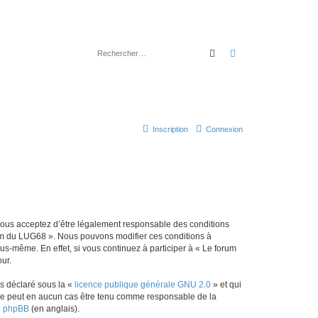
Rechercher
Recherche avancé
Inscription
Connexion
 vous acceptez d’être légalement responsable des conditions
orum du LUG68 ». Nous pouvons modifier ces conditions à
s-même. En effet, si vous continuez à participer à « Le forum
ur.
ns déclaré sous la «
licence publique générale GNU 2.0
» et qui
ed ne peut en aucun cas être tenu comme responsable de la
de phpBB
(en anglais).