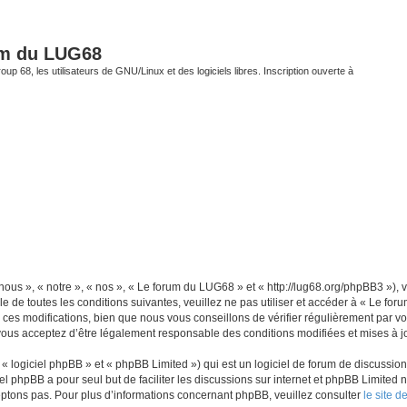
um du LUG68
up 68, les utilisateurs de GNU/Linux et des logiciels libres. Inscription ouverte à
ous », « notre », « nos », « Le forum du LUG68 » et « http://lug68.org/phpBB3 »),
e de toutes les conditions suivantes, veuillez ne pas utiliser et accéder à « Le f
es modifications, bien que nous vous conseillons de vérifier régulièrement par vou
vous acceptez d’être légalement responsable des conditions modifiées et mises à jo
 logiciel phpBB » et « phpBB Limited ») qui est un logiciel de forum de discussio
iel phpBB a pour seul but de faciliter les discussions sur internet et phpBB Limit
ptons pas. Pour plus d’informations concernant phpBB, veuillez consulter
le site 