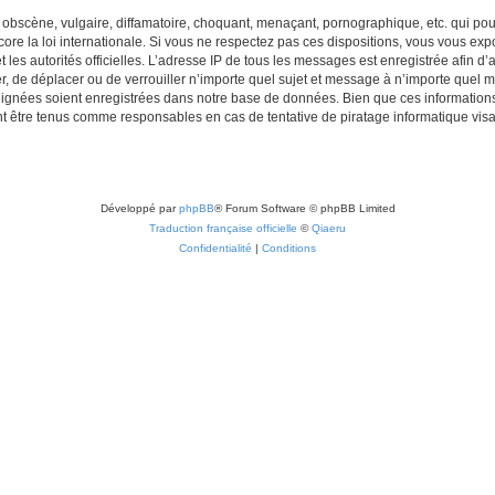
obscène, vulgaire, diffamatoire, choquant, menaçant, pornographique, etc. qui pourr
re la loi internationale. Si vous ne respectez pas ces dispositions, vous vous exp
 et les autorités officielles. L’adresse IP de tous les messages est enregistrée afin 
r, de déplacer ou de verrouiller n’importe quel sujet et message à n’importe quel m
ignées soient enregistrées dans notre base de données. Bien que ces informations n
t être tenus comme responsables en cas de tentative de piratage informatique vi
Développé par
phpBB
® Forum Software © phpBB Limited
Traduction française officielle
©
Qiaeru
Confidentialité
|
Conditions