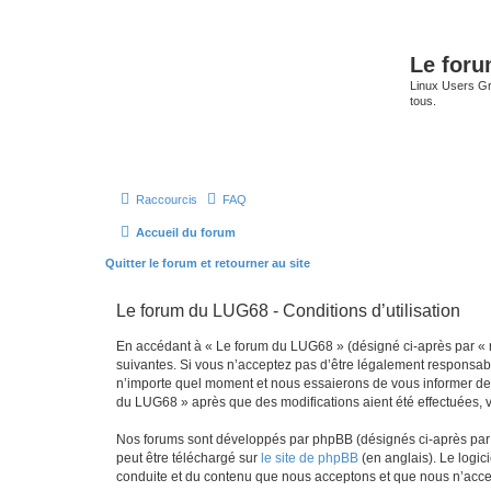
Le for
Linux Users Gro
tous.
Raccourcis
FAQ
Accueil du forum
Quitter le forum et retourner au site
Le forum du LUG68 - Conditions d’utilisation
En accédant à « Le forum du LUG68 » (désigné ci-après par « n
suivantes. Si vous n’acceptez pas d’être légalement responsabl
n’importe quel moment et nous essaierons de vous informer de c
du LUG68 » après que des modifications aient été effectuées, 
Nos forums sont développés par phpBB (désignés ci-après par «
peut être téléchargé sur
le site de phpBB
(en anglais). Le logic
conduite et du contenu que nous acceptons et que nous n’acce