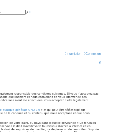
R
R
e
e
c
c
h
h
e
e
r
r
c
c
h
h
e
e
a
r
v
a
n
c
Inscription
Connexion
é
e
R
e
c
h
e
également responsable des conditions suivantes. Si vous n’acceptez pas
’importe quel moment et nous essaierons de vous informer de ces
r
difications aient été effectuées, vous acceptez d’être légalement
c
ce publique générale GNU 2.0
» et qui peut être téléchargé sur
h
sable de la conduite et du contenu que nous acceptons et que nous
e
slation de votre pays, du pays dans lequel le serveur de « Le forum du
r
vons le droit d’avertir votre fournisseur d’accès à internet et les
le droit de supprimer, de modifier, de déplacer ou de verrouiller n’importe