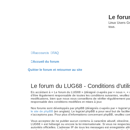
Le for
Linux Users Gro
tous.
Raccourcis
FAQ
Accueil du forum
Quitter le forum et retourner au site
Le forum du LUG68 - Conditions d’utili
En accédant à « Le forum du LUG68 » (désigné ci-après par « nous », « n
d’être légalement responsable de toutes les conditions suivantes, veuill
modifications, bien que nous vous conseillons de vérifier régulièrement p
responsable des conditions modifiées et mises à jour.
Nos forums sont développés par phpBB (désignés ci-après par « logiciel p
le site de phpBB
(en anglais). Le logiciel phpBB a pour seul but de facil
n’acceptons pas. Pour plus d’informations concernant phpBB, veuillez co
Vous acceptez de ne publier aucun contenu à caractère abusif, obscène, vu
LUG68 » est hébergé ou encore la loi internationale. Si vous ne respectez 
autorités officielles. L’adresse IP de tous les messages est enregistrée af