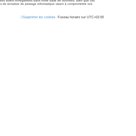
gnées soient enregistrées dans notre base de données. Bien que ces
 de tentative de piratage informatique visant à compromettre vos
Supprimer les cookies
Fuseau horaire sur
UTC+02:00