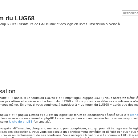
um du LUG68
up 68, les utilisateurs de GNU/Linux et des logiciels libres. Inscription ouverte à
sation
otre », « nos », « Le forum du LUG68 » et « http://lug68.org/phpBB3 »), vous acceptez d’être l
ez ne pas utiliser et accéder à « Le forum du LUG68 ». Nous pouvons modifier ces conditions à n
ar vous-même. En effet, si vous continuez à participer à « Le forum du LUG68 » après que des mo
hpBB » et « phpBB Limited ») qui est un logiciel de forum de discussions déclaré sous la «
licen
iter les discussions sur internet et phpBB Limited ne peut en aucun cas être tenu comme respon
nsulter
le site de phpBB
(en anglais).
lgaire, diffamatoire, choquant, menaçant, pornographique, etc. qui pourrait transgresser la légi
pas ces dispositions, vous vous exposez à un bannissement immédiat et définitif et nous nous réser
in d’aider au renforcement de ces conditions. Vous acceptez le fait que « Le forum du LUG68 » ait 