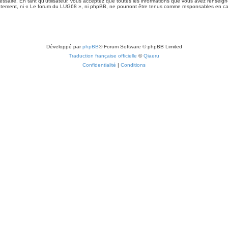
ssaire. En tant qu’utilisateur, vous acceptez que toutes les informations que vous avez rensei
sentement, ni « Le forum du LUG68 », ni phpBB, ne pourront être tenus comme responsables en cas
Développé par
phpBB
® Forum Software © phpBB Limited
Traduction française officielle
©
Qiaeru
Confidentialité
|
Conditions