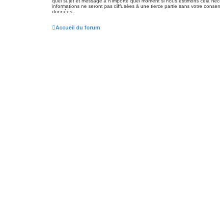
quel sujet et message à n’importe quel moment si nous estimons cela néce
informations ne seront pas diffusées à une tierce partie sans votre con
données.
Accueil du forum