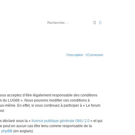
Rechercher
Recherche avancé
Inscription
Connexion
 vous acceptez d’être légalement responsable des conditions
orum du LUG68 ». Nous pouvons modifier ces conditions à
s-même. En effet, si vous continuez à participer à « Le forum
ur.
ns déclaré sous la «
licence publique générale GNU 2.0
» et qui
ed ne peut en aucun cas être tenu comme responsable de la
de phpBB
(en anglais).