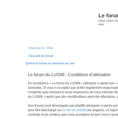
Le for
Linux Users Gro
tous.
Raccourcis
FAQ
Accueil du forum
Quitter le forum et retourner au site
Le forum du LUG68 - Conditions d’utilisation
En accédant à « Le forum du LUG68 » (désigné ci-après par « n
suivantes. Si vous n’acceptez pas d’être légalement responsabl
n’importe quel moment et nous essaierons de vous informer de c
du LUG68 » après que des modifications aient été effectuées, 
Nos forums sont développés par phpBB (désignés ci-après par «
peut être téléchargé sur
le site de phpBB
(en anglais). Le logic
conduite et du contenu que nous acceptons et que nous n’acce