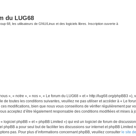
um du LUG68
up 68, les utilisateurs de GNU/Linux et des logiciels libres. Inscription ouverte à
ous », « notre », « nos », « Le forum du LUG68 » et « http://lug68.org/phpBB3 »),
e de toutes les conditions suivantes, veuillez ne pas utiliser et accéder à « Le f
es modifications, bien que nous vous conseillons de vérifier régulièrement par vou
vous acceptez d’être légalement responsable des conditions modifiées et mises à jo
 logiciel phpBB » et « phpBB Limited ») qui est un logiciel de forum de discussio
iel phpBB a pour seul but de faciliter les discussions sur internet et phpBB Limit
ptons pas. Pour plus d’informations concernant phpBB, veuillez consulter
le site 