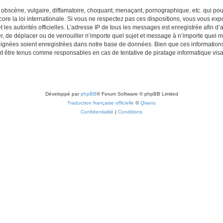
obscène, vulgaire, diffamatoire, choquant, menaçant, pornographique, etc. qui pourr
re la loi internationale. Si vous ne respectez pas ces dispositions, vous vous exp
 et les autorités officielles. L’adresse IP de tous les messages est enregistrée afin 
r, de déplacer ou de verrouiller n’importe quel sujet et message à n’importe quel m
ignées soient enregistrées dans notre base de données. Bien que ces informations n
t être tenus comme responsables en cas de tentative de piratage informatique vi
Développé par
phpBB
® Forum Software © phpBB Limited
Traduction française officielle
©
Qiaeru
Confidentialité
|
Conditions