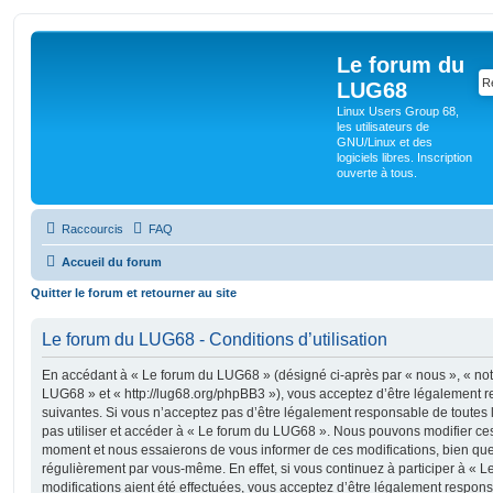
Le forum du
LUG68
Linux Users Group 68,
les utilisateurs de
GNU/Linux et des
logiciels libres. Inscription
ouverte à tous.
Raccourcis
FAQ
Accueil du forum
Quitter le forum et retourner au site
Le forum du LUG68 - Conditions d’utilisation
En accédant à « Le forum du LUG68 » (désigné ci-après par « nous », « notr
LUG68 » et « http://lug68.org/phpBB3 »), vous acceptez d’être légalement 
suivantes. Si vous n’acceptez pas d’être légalement responsable de toutes l
pas utiliser et accéder à « Le forum du LUG68 ». Nous pouvons modifier ces
moment et nous essaierons de vous informer de ces modifications, bien que
régulièrement par vous-même. En effet, si vous continuez à participer à «
modifications aient été effectuées, vous acceptez d’être légalement respon