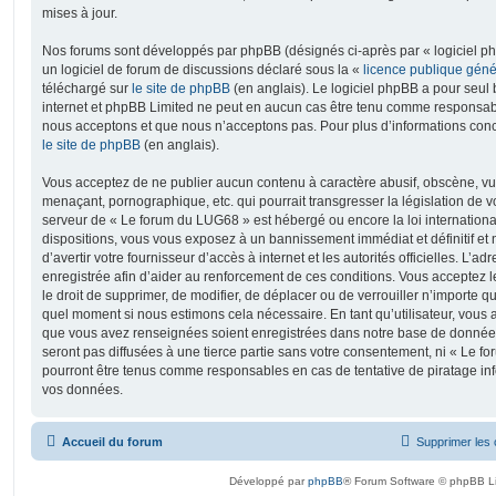
mises à jour.
Nos forums sont développés par phpBB (désignés ci-après par « logiciel ph
un logiciel de forum de discussions déclaré sous la «
licence publique gén
téléchargé sur
le site de phpBB
(en anglais). Le logiciel phpBB a pour seul b
internet et phpBB Limited ne peut en aucun cas être tenu comme responsab
nous acceptons et que nous n’acceptons pas. Pour plus d’informations conc
le site de phpBB
(en anglais).
Vous acceptez de ne publier aucun contenu à caractère abusif, obscène, vul
menaçant, pornographique, etc. qui pourrait transgresser la législation de v
serveur de « Le forum du LUG68 » est hébergé ou encore la loi internationa
dispositions, vous vous exposez à un bannissement immédiat et définitif et 
d’avertir votre fournisseur d’accès à internet et les autorités officielles. L’
enregistrée afin d’aider au renforcement de ces conditions. Vous acceptez l
le droit de supprimer, de modifier, de déplacer ou de verrouiller n’importe q
quel moment si nous estimons cela nécessaire. En tant qu’utilisateur, vous 
que vous avez renseignées soient enregistrées dans notre base de données
seront pas diffusées à une tierce partie sans votre consentement, ni « Le 
pourront être tenus comme responsables en cas de tentative de piratage in
vos données.
Accueil du forum
Supprimer les 
Développé par
phpBB
® Forum Software © phpBB L