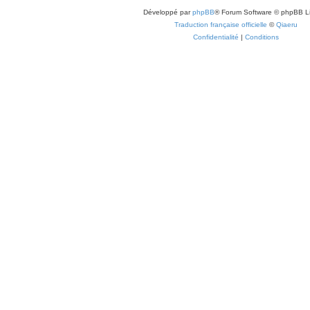
Développé par
phpBB
® Forum Software © phpBB L
Traduction française officielle
©
Qiaeru
Confidentialité
|
Conditions