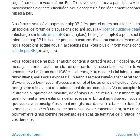
régulièrement par vous-même. En effet, si vous continuez à participer à «
modifications aient été effectuées, vous acceptez d’être légalement respon
mises à jour.
Nos forums sont développés par phpBB (désignés ci-après par « logiciel ph
un logiciel de forum de discussions déclaré sous la «
licence publique gén
téléchargé sur
le site de phpBB
(en anglais). Le logiciel phpBB a pour seul b
internet et phpBB Limited ne peut en aucun cas être tenu comme responsab
nous acceptons et que nous n’acceptons pas. Pour plus d’informations con
site de phpBB
(en anglais).
Vous acceptez de ne publier aucun contenu à caractère abusif, obscène, vul
menaçant, pornographique, etc. qui pourrait transgresser la législation de v
serveur de « Le forum du LUG68 » est hébergé ou encore la loi internationa
dispositions, vous vous exposez à un bannissement immédiat et définitif et 
d’avertir votre fournisseur d’accès à internet et les autorités officielles. L’
enregistrée afin d’aider au renforcement de ces conditions. Vous acceptez l
le droit de supprimer, de modifier, de déplacer ou de verrouiller n’importe q
quel moment si nous estimons cela nécessaire. En tant qu’utilisateur, vous 
que vous avez renseignées soient enregistrées dans notre base de données
seront pas diffusées à une tierce partie sans votre consentement, ni « Le 
pourront être tenus comme responsables en cas de tentative de piratage in
vos données.
Accueil du forum
Supprimer les 