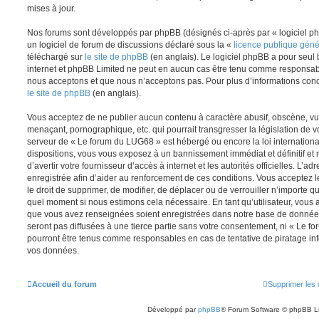
mises à jour.
Nos forums sont développés par phpBB (désignés ci-après par « logiciel ph
un logiciel de forum de discussions déclaré sous la «
licence publique gén
téléchargé sur
le site de phpBB
(en anglais). Le logiciel phpBB a pour seul b
internet et phpBB Limited ne peut en aucun cas être tenu comme responsab
nous acceptons et que nous n’acceptons pas. Pour plus d’informations conc
le site de phpBB
(en anglais).
Vous acceptez de ne publier aucun contenu à caractère abusif, obscène, vul
menaçant, pornographique, etc. qui pourrait transgresser la législation de v
serveur de « Le forum du LUG68 » est hébergé ou encore la loi internationa
dispositions, vous vous exposez à un bannissement immédiat et définitif et 
d’avertir votre fournisseur d’accès à internet et les autorités officielles. L’
enregistrée afin d’aider au renforcement de ces conditions. Vous acceptez l
le droit de supprimer, de modifier, de déplacer ou de verrouiller n’importe q
quel moment si nous estimons cela nécessaire. En tant qu’utilisateur, vous 
que vous avez renseignées soient enregistrées dans notre base de données
seront pas diffusées à une tierce partie sans votre consentement, ni « Le 
pourront être tenus comme responsables en cas de tentative de piratage in
vos données.
Accueil du forum
Supprimer les 
Développé par
phpBB
® Forum Software © phpBB L