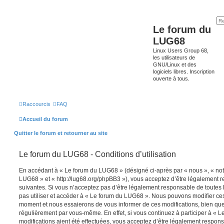
Le forum du
LUG68
Linux Users Group 68,
les utilisateurs de
GNU/Linux et des
logiciels libres. Inscription
ouverte à tous.
Raccourcis
FAQ
Accueil du forum
Quitter le forum et retourner au site
Le forum du LUG68 - Conditions d’utilisation
En accédant à « Le forum du LUG68 » (désigné ci-après par « nous », « notr
LUG68 » et « http://lug68.org/phpBB3 »), vous acceptez d’être légalement 
suivantes. Si vous n’acceptez pas d’être légalement responsable de toutes l
pas utiliser et accéder à « Le forum du LUG68 ». Nous pouvons modifier ces
moment et nous essaierons de vous informer de ces modifications, bien que
régulièrement par vous-même. En effet, si vous continuez à participer à «
modifications aient été effectuées, vous acceptez d’être légalement respon