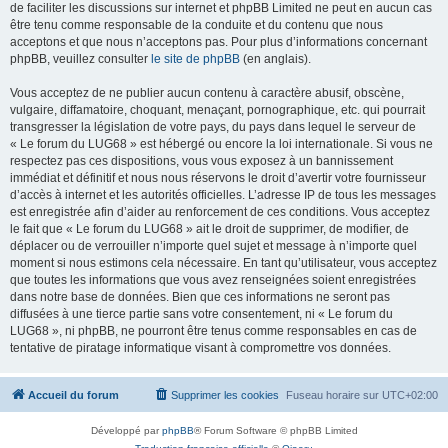
de faciliter les discussions sur internet et phpBB Limited ne peut en aucun cas
être tenu comme responsable de la conduite et du contenu que nous
acceptons et que nous n’acceptons pas. Pour plus d’informations concernant
phpBB, veuillez consulter
le site de phpBB
(en anglais).
Vous acceptez de ne publier aucun contenu à caractère abusif, obscène,
vulgaire, diffamatoire, choquant, menaçant, pornographique, etc. qui pourrait
transgresser la législation de votre pays, du pays dans lequel le serveur de
« Le forum du LUG68 » est hébergé ou encore la loi internationale. Si vous ne
respectez pas ces dispositions, vous vous exposez à un bannissement
immédiat et définitif et nous nous réservons le droit d’avertir votre fournisseur
d’accès à internet et les autorités officielles. L’adresse IP de tous les messages
est enregistrée afin d’aider au renforcement de ces conditions. Vous acceptez
le fait que « Le forum du LUG68 » ait le droit de supprimer, de modifier, de
déplacer ou de verrouiller n’importe quel sujet et message à n’importe quel
moment si nous estimons cela nécessaire. En tant qu’utilisateur, vous acceptez
que toutes les informations que vous avez renseignées soient enregistrées
dans notre base de données. Bien que ces informations ne seront pas
diffusées à une tierce partie sans votre consentement, ni « Le forum du
LUG68 », ni phpBB, ne pourront être tenus comme responsables en cas de
tentative de piratage informatique visant à compromettre vos données.
Accueil du forum
Supprimer les cookies
Fuseau horaire sur
UTC+02:00
Développé par
phpBB
® Forum Software © phpBB Limited