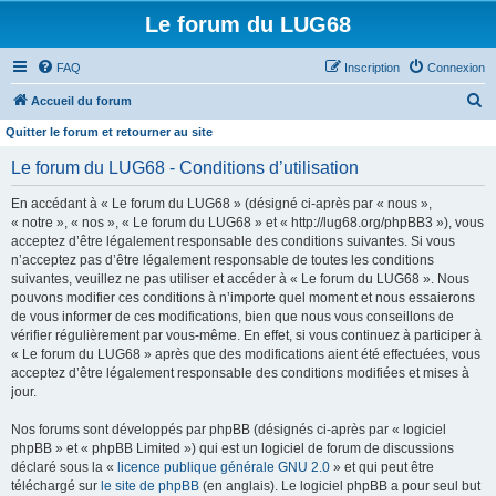
Le forum du LUG68
FAQ
Inscription
Connexion
R
Accueil du forum
e
Quitter le forum et retourner au site
c
Le forum du LUG68 - Conditions d’utilisation
h
En accédant à « Le forum du LUG68 » (désigné ci-après par « nous »,
e
« notre », « nos », « Le forum du LUG68 » et « http://lug68.org/phpBB3 »), vous
r
acceptez d’être légalement responsable des conditions suivantes. Si vous
n’acceptez pas d’être légalement responsable de toutes les conditions
c
suivantes, veuillez ne pas utiliser et accéder à « Le forum du LUG68 ». Nous
h
pouvons modifier ces conditions à n’importe quel moment et nous essaierons
e
de vous informer de ces modifications, bien que nous vous conseillons de
vérifier régulièrement par vous-même. En effet, si vous continuez à participer à
r
« Le forum du LUG68 » après que des modifications aient été effectuées, vous
acceptez d’être légalement responsable des conditions modifiées et mises à
jour.
Nos forums sont développés par phpBB (désignés ci-après par « logiciel
phpBB » et « phpBB Limited ») qui est un logiciel de forum de discussions
déclaré sous la «
licence publique générale GNU 2.0
» et qui peut être
téléchargé sur
le site de phpBB
(en anglais). Le logiciel phpBB a pour seul but