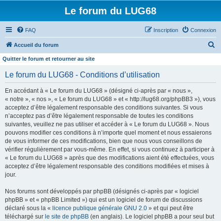
Le forum du LUG68
FAQ
Inscription
Connexion
R
Accueil du forum
e
Quitter le forum et retourner au site
c
Le forum du LUG68 - Conditions d’utilisation
h
En accédant à « Le forum du LUG68 » (désigné ci-après par « nous »,
e
« notre », « nos », « Le forum du LUG68 » et « http://lug68.org/phpBB3 »), vous
r
acceptez d’être légalement responsable des conditions suivantes. Si vous
n’acceptez pas d’être légalement responsable de toutes les conditions
c
suivantes, veuillez ne pas utiliser et accéder à « Le forum du LUG68 ». Nous
h
pouvons modifier ces conditions à n’importe quel moment et nous essaierons
e
de vous informer de ces modifications, bien que nous vous conseillons de
vérifier régulièrement par vous-même. En effet, si vous continuez à participer à
r
« Le forum du LUG68 » après que des modifications aient été effectuées, vous
acceptez d’être légalement responsable des conditions modifiées et mises à
jour.
Nos forums sont développés par phpBB (désignés ci-après par « logiciel
phpBB » et « phpBB Limited ») qui est un logiciel de forum de discussions
déclaré sous la «
licence publique générale GNU 2.0
» et qui peut être
téléchargé sur
le site de phpBB
(en anglais). Le logiciel phpBB a pour seul but