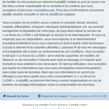
de faciliter les discussions sur internet et phpBB Limited ne peut en aucun cas
être tenu comme responsable de la conduite et du contenu que nous
acceptons et que nous n’acceptons pas. Pour plus d’informations concernant
phpBB, veuillez consulter
le site de phpBB
(en anglais).
Vous acceptez de ne publier aucun contenu à caractère abusif, obscène,
vulgaire, diffamatoire, choquant, menaçant, pornographique, etc. qui pourrait
transgresser la législation de votre pays, du pays dans lequel le serveur de
« Le forum du LUG68 » est hébergé ou encore la loi internationale. Si vous ne
respectez pas ces dispositions, vous vous exposez à un bannissement
immédiat et définitif et nous nous réservons le droit d’avertir votre fournisseur
d’accès à internet et les autorités officielles. L’adresse IP de tous les messages
est enregistrée afin d’aider au renforcement de ces conditions. Vous acceptez
le fait que « Le forum du LUG68 » ait le droit de supprimer, de modifier, de
déplacer ou de verrouiller n’importe quel sujet et message à n’importe quel
moment si nous estimons cela nécessaire. En tant qu’utilisateur, vous acceptez
que toutes les informations que vous avez renseignées soient enregistrées
dans notre base de données. Bien que ces informations ne seront pas
diffusées à une tierce partie sans votre consentement, ni « Le forum du
LUG68 », ni phpBB, ne pourront être tenus comme responsables en cas de
tentative de piratage informatique visant à compromettre vos données.
Accueil du forum
Supprimer les cookies
Fuseau horaire sur
UTC+02:00
Développé par
phpBB
® Forum Software © phpBB Limited