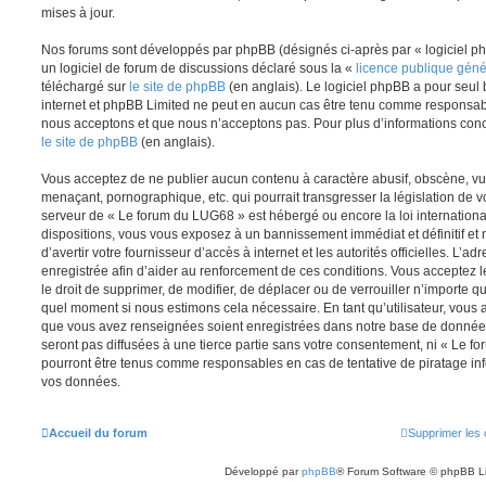
mises à jour.
Nos forums sont développés par phpBB (désignés ci-après par « logiciel ph
un logiciel de forum de discussions déclaré sous la «
licence publique gén
téléchargé sur
le site de phpBB
(en anglais). Le logiciel phpBB a pour seul b
internet et phpBB Limited ne peut en aucun cas être tenu comme responsab
nous acceptons et que nous n’acceptons pas. Pour plus d’informations conc
le site de phpBB
(en anglais).
Vous acceptez de ne publier aucun contenu à caractère abusif, obscène, vul
menaçant, pornographique, etc. qui pourrait transgresser la législation de v
serveur de « Le forum du LUG68 » est hébergé ou encore la loi internationa
dispositions, vous vous exposez à un bannissement immédiat et définitif et 
d’avertir votre fournisseur d’accès à internet et les autorités officielles. L’
enregistrée afin d’aider au renforcement de ces conditions. Vous acceptez l
le droit de supprimer, de modifier, de déplacer ou de verrouiller n’importe q
quel moment si nous estimons cela nécessaire. En tant qu’utilisateur, vous 
que vous avez renseignées soient enregistrées dans notre base de données
seront pas diffusées à une tierce partie sans votre consentement, ni « Le 
pourront être tenus comme responsables en cas de tentative de piratage in
vos données.
Accueil du forum
Supprimer les 
Développé par
phpBB
® Forum Software © phpBB L