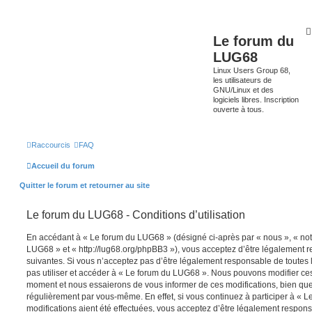
Le forum du
LUG68
Linux Users Group 68,
les utilisateurs de
GNU/Linux et des
logiciels libres. Inscription
ouverte à tous.
Raccourcis
FAQ
Accueil du forum
Quitter le forum et retourner au site
Le forum du LUG68 - Conditions d’utilisation
En accédant à « Le forum du LUG68 » (désigné ci-après par « nous », « notr
LUG68 » et « http://lug68.org/phpBB3 »), vous acceptez d’être légalement 
suivantes. Si vous n’acceptez pas d’être légalement responsable de toutes l
pas utiliser et accéder à « Le forum du LUG68 ». Nous pouvons modifier ces
moment et nous essaierons de vous informer de ces modifications, bien que
régulièrement par vous-même. En effet, si vous continuez à participer à «
modifications aient été effectuées, vous acceptez d’être légalement respon