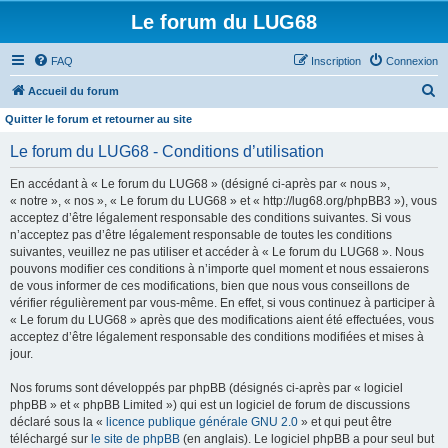
Le forum du LUG68
FAQ
Inscription
Connexion
R
Accueil du forum
e
Quitter le forum et retourner au site
c
Le forum du LUG68 - Conditions d’utilisation
h
En accédant à « Le forum du LUG68 » (désigné ci-après par « nous »,
e
« notre », « nos », « Le forum du LUG68 » et « http://lug68.org/phpBB3 »), vous
r
acceptez d’être légalement responsable des conditions suivantes. Si vous
n’acceptez pas d’être légalement responsable de toutes les conditions
c
suivantes, veuillez ne pas utiliser et accéder à « Le forum du LUG68 ». Nous
h
pouvons modifier ces conditions à n’importe quel moment et nous essaierons
e
de vous informer de ces modifications, bien que nous vous conseillons de
vérifier régulièrement par vous-même. En effet, si vous continuez à participer à
r
« Le forum du LUG68 » après que des modifications aient été effectuées, vous
acceptez d’être légalement responsable des conditions modifiées et mises à
jour.
Nos forums sont développés par phpBB (désignés ci-après par « logiciel
phpBB » et « phpBB Limited ») qui est un logiciel de forum de discussions
déclaré sous la «
licence publique générale GNU 2.0
» et qui peut être
téléchargé sur
le site de phpBB
(en anglais). Le logiciel phpBB a pour seul but