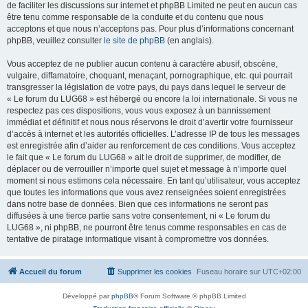
de faciliter les discussions sur internet et phpBB Limited ne peut en aucun cas
être tenu comme responsable de la conduite et du contenu que nous
acceptons et que nous n’acceptons pas. Pour plus d’informations concernant
phpBB, veuillez consulter
le site de phpBB
(en anglais).
Vous acceptez de ne publier aucun contenu à caractère abusif, obscène,
vulgaire, diffamatoire, choquant, menaçant, pornographique, etc. qui pourrait
transgresser la législation de votre pays, du pays dans lequel le serveur de
« Le forum du LUG68 » est hébergé ou encore la loi internationale. Si vous ne
respectez pas ces dispositions, vous vous exposez à un bannissement
immédiat et définitif et nous nous réservons le droit d’avertir votre fournisseur
d’accès à internet et les autorités officielles. L’adresse IP de tous les messages
est enregistrée afin d’aider au renforcement de ces conditions. Vous acceptez
le fait que « Le forum du LUG68 » ait le droit de supprimer, de modifier, de
déplacer ou de verrouiller n’importe quel sujet et message à n’importe quel
moment si nous estimons cela nécessaire. En tant qu’utilisateur, vous acceptez
que toutes les informations que vous avez renseignées soient enregistrées
dans notre base de données. Bien que ces informations ne seront pas
diffusées à une tierce partie sans votre consentement, ni « Le forum du
LUG68 », ni phpBB, ne pourront être tenus comme responsables en cas de
tentative de piratage informatique visant à compromettre vos données.
Accueil du forum
Supprimer les cookies
Fuseau horaire sur
UTC+02:00
Développé par
phpBB
® Forum Software © phpBB Limited