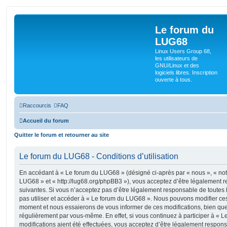
Le forum du
LUG68
Linux Users Group 68,
les utilisateurs de
GNU/Linux et des
logiciels libres. Inscription
ouverte à tous.
Raccourcis
FAQ
Accueil du forum
Quitter le forum et retourner au site
Le forum du LUG68 - Conditions d’utilisation
En accédant à « Le forum du LUG68 » (désigné ci-après par « nous », « notr
LUG68 » et « http://lug68.org/phpBB3 »), vous acceptez d’être légalement 
suivantes. Si vous n’acceptez pas d’être légalement responsable de toutes l
pas utiliser et accéder à « Le forum du LUG68 ». Nous pouvons modifier ces
moment et nous essaierons de vous informer de ces modifications, bien que
régulièrement par vous-même. En effet, si vous continuez à participer à «
modifications aient été effectuées, vous acceptez d’être légalement respon