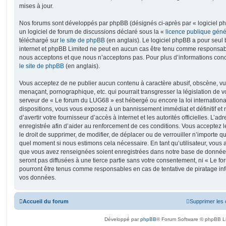
mises à jour.
Nos forums sont développés par phpBB (désignés ci-après par « logiciel ph
un logiciel de forum de discussions déclaré sous la «
licence publique gén
téléchargé sur
le site de phpBB
(en anglais). Le logiciel phpBB a pour seul b
internet et phpBB Limited ne peut en aucun cas être tenu comme responsab
nous acceptons et que nous n’acceptons pas. Pour plus d’informations conc
le site de phpBB
(en anglais).
Vous acceptez de ne publier aucun contenu à caractère abusif, obscène, vul
menaçant, pornographique, etc. qui pourrait transgresser la législation de v
serveur de « Le forum du LUG68 » est hébergé ou encore la loi internationa
dispositions, vous vous exposez à un bannissement immédiat et définitif et 
d’avertir votre fournisseur d’accès à internet et les autorités officielles. L’
enregistrée afin d’aider au renforcement de ces conditions. Vous acceptez l
le droit de supprimer, de modifier, de déplacer ou de verrouiller n’importe q
quel moment si nous estimons cela nécessaire. En tant qu’utilisateur, vous 
que vous avez renseignées soient enregistrées dans notre base de données
seront pas diffusées à une tierce partie sans votre consentement, ni « Le 
pourront être tenus comme responsables en cas de tentative de piratage in
vos données.
Accueil du forum
Supprimer les 
Développé par
phpBB
® Forum Software © phpBB L