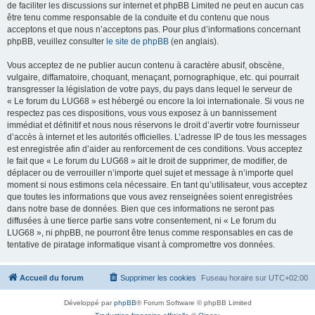
de faciliter les discussions sur internet et phpBB Limited ne peut en aucun cas
être tenu comme responsable de la conduite et du contenu que nous
acceptons et que nous n’acceptons pas. Pour plus d’informations concernant
phpBB, veuillez consulter
le site de phpBB
(en anglais).
Vous acceptez de ne publier aucun contenu à caractère abusif, obscène,
vulgaire, diffamatoire, choquant, menaçant, pornographique, etc. qui pourrait
transgresser la législation de votre pays, du pays dans lequel le serveur de
« Le forum du LUG68 » est hébergé ou encore la loi internationale. Si vous ne
respectez pas ces dispositions, vous vous exposez à un bannissement
immédiat et définitif et nous nous réservons le droit d’avertir votre fournisseur
d’accès à internet et les autorités officielles. L’adresse IP de tous les messages
est enregistrée afin d’aider au renforcement de ces conditions. Vous acceptez
le fait que « Le forum du LUG68 » ait le droit de supprimer, de modifier, de
déplacer ou de verrouiller n’importe quel sujet et message à n’importe quel
moment si nous estimons cela nécessaire. En tant qu’utilisateur, vous acceptez
que toutes les informations que vous avez renseignées soient enregistrées
dans notre base de données. Bien que ces informations ne seront pas
diffusées à une tierce partie sans votre consentement, ni « Le forum du
LUG68 », ni phpBB, ne pourront être tenus comme responsables en cas de
tentative de piratage informatique visant à compromettre vos données.
Accueil du forum
Supprimer les cookies
Fuseau horaire sur
UTC+02:00
Développé par
phpBB
® Forum Software © phpBB Limited