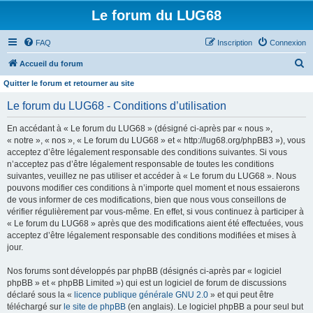
Le forum du LUG68
FAQ
Inscription
Connexion
R
Accueil du forum
e
Quitter le forum et retourner au site
c
Le forum du LUG68 - Conditions d’utilisation
h
En accédant à « Le forum du LUG68 » (désigné ci-après par « nous »,
e
« notre », « nos », « Le forum du LUG68 » et « http://lug68.org/phpBB3 »), vous
r
acceptez d’être légalement responsable des conditions suivantes. Si vous
n’acceptez pas d’être légalement responsable de toutes les conditions
c
suivantes, veuillez ne pas utiliser et accéder à « Le forum du LUG68 ». Nous
h
pouvons modifier ces conditions à n’importe quel moment et nous essaierons
e
de vous informer de ces modifications, bien que nous vous conseillons de
vérifier régulièrement par vous-même. En effet, si vous continuez à participer à
r
« Le forum du LUG68 » après que des modifications aient été effectuées, vous
acceptez d’être légalement responsable des conditions modifiées et mises à
jour.
Nos forums sont développés par phpBB (désignés ci-après par « logiciel
phpBB » et « phpBB Limited ») qui est un logiciel de forum de discussions
déclaré sous la «
licence publique générale GNU 2.0
» et qui peut être
téléchargé sur
le site de phpBB
(en anglais). Le logiciel phpBB a pour seul but