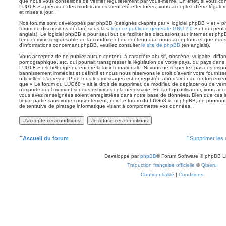
que nous vous conseillons de vérifier régulièrement par vous-même. En effet, si vous con
LUG68 » après que des modifications aient été effectuées, vous acceptez d’être légale
et mises à jour.
Nos forums sont développés par phpBB (désignés ci-après par « logiciel phpBB » et « php
forum de discussions déclaré sous la «
licence publique générale GNU 2.0
» et qui peut 
anglais). Le logiciel phpBB a pour seul but de faciliter les discussions sur internet et p
tenu comme responsable de la conduite et du contenu que nous acceptons et que nous
d’informations concernant phpBB, veuillez consulter
le site de phpBB
(en anglais).
Vous acceptez de ne publier aucun contenu à caractère abusif, obscène, vulgaire, diff
pornographique, etc. qui pourrait transgresser la législation de votre pays, du pays dans
LUG68 » est hébergé ou encore la loi internationale. Si vous ne respectez pas ces disp
bannissement immédiat et définitif et nous nous réservons le droit d’avertir votre fournisse
officielles. L’adresse IP de tous les messages est enregistrée afin d’aider au renforcemen
que « Le forum du LUG68 » ait le droit de supprimer, de modifier, de déplacer ou de verro
n’importe quel moment si nous estimons cela nécessaire. En tant qu’utilisateur, vous acc
vous avez renseignées soient enregistrées dans notre base de données. Bien que ces i
tierce partie sans votre consentement, ni « Le forum du LUG68 », ni phpBB, ne pourro
de tentative de piratage informatique visant à compromettre vos données.
Accueil du forum
Supprimer les 
Développé par
phpBB
® Forum Software © phpBB L
Traduction française officielle
©
Qiaeru
Confidentialité
|
Conditions