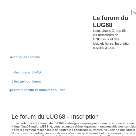
Le forum du
LUG68
Linux Users Group 68,
les utilisateurs de
GNU/Linux et des
logiciels libres. Inscription
ouverte à tous.
Accéder au contenu
Raccourcis
FAQ
Accueil du forum
Quitter le forum et retourner au site
Le forum du LUG68 - Inscription
En accédant à « Le forum du LUG68 » (désigné ci-après par « nous », « notre », « nos
« http://lug68.org/phpBB3 »), vous acceptez d’être légalement responsable des conditio
d’être légalement responsable de toutes les conditions suivantes, veuillez ne pas utilis
Nous pouvons modifier ces conditions à n’importe quel moment et nous essaierons de vou