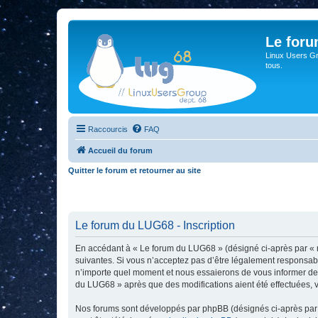
Le for
Linux Users Gro
tous.
Raccourcis
FAQ
Accueil du forum
Quitter le forum et retourner au site
Le forum du LUG68 - Inscription
En accédant à « Le forum du LUG68 » (désigné ci-après par « n
suivantes. Si vous n’acceptez pas d’être légalement responsabl
n’importe quel moment et nous essaierons de vous informer de c
du LUG68 » après que des modifications aient été effectuées, 
Nos forums sont développés par phpBB (désignés ci-après par «