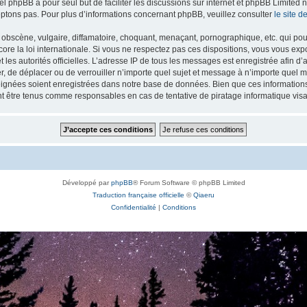
iel phpBB a pour seul but de faciliter les discussions sur internet et phpBB Limit
ptons pas. Pour plus d’informations concernant phpBB, veuillez consulter
le site 
obscène, vulgaire, diffamatoire, choquant, menaçant, pornographique, etc. qui pourr
re la loi internationale. Si vous ne respectez pas ces dispositions, vous vous exp
 et les autorités officielles. L’adresse IP de tous les messages est enregistrée afin 
r, de déplacer ou de verrouiller n’importe quel sujet et message à n’importe quel m
ignées soient enregistrées dans notre base de données. Bien que ces informations n
t être tenus comme responsables en cas de tentative de piratage informatique vi
Développé par
phpBB
® Forum Software © phpBB Limited
Traduction française officielle
©
Qiaeru
Confidentialité
|
Conditions