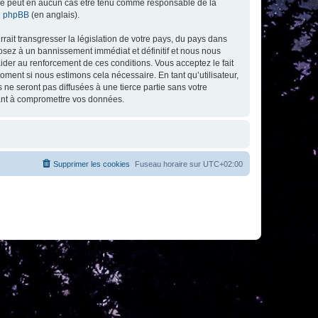
ed ne peut en aucun cas être tenu comme responsable de la
de phpBB
(en anglais).
ait transgresser la législation de votre pays, du pays dans
osez à un bannissement immédiat et définitif et nous nous
d’aider au renforcement de ces conditions. Vous acceptez le fait
oment si nous estimons cela nécessaire. En tant qu’utilisateur,
e seront pas diffusées à une tierce partie sans votre
sant à compromettre vos données.
Supprimer les cookies
Fuseau horaire sur
UTC+02:00