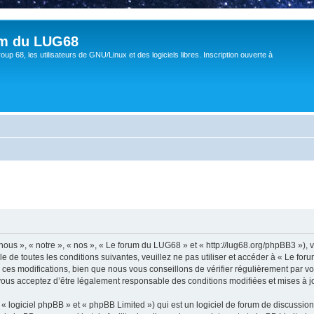
um du LUG68
up 68, les utilisateurs de GNU/Linux et des logiciels libres. Inscription ouverte à
ous », « notre », « nos », « Le forum du LUG68 » et « http://lug68.org/phpBB3 »),
e de toutes les conditions suivantes, veuillez ne pas utiliser et accéder à « Le f
es modifications, bien que nous vous conseillons de vérifier régulièrement par vou
vous acceptez d’être légalement responsable des conditions modifiées et mises à jo
 logiciel phpBB » et « phpBB Limited ») qui est un logiciel de forum de discussio