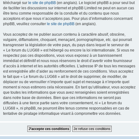
téléchargé sur
le site de phpBB
(en anglais). Le logiciel phpBB a pour seul but
de faciliter les discussions sur internet et phpBB Limited ne peut en aucun cas
être tenu comme responsable de la conduite et du contenu que nous
acceptons et que nous n’acceptons pas. Pour plus d’informations concernant
phpBB, veuillez consulter
le site de phpBB
(en anglais).
Vous acceptez de ne publier aucun contenu à caractère abusif, obscène,
vulgaire, diffamatoire, choquant, menaçant, pornographique, etc. qui pourrait
transgresser la législation de votre pays, du pays dans lequel le serveur de
« Le forum du LUG68 » est hébergé ou encore la loi internationale. Si vous ne
respectez pas ces dispositions, vous vous exposez à un bannissement
immédiat et définitif et nous nous réservons le droit d’avertir votre fournisseur
d’accès à internet et les autorités officielles. L’adresse IP de tous les messages
est enregistrée afin d’aider au renforcement de ces conditions. Vous acceptez
le fait que « Le forum du LUG68 » ait le droit de supprimer, de modifier, de
déplacer ou de verrouiller n’importe quel sujet et message à n’importe quel
moment si nous estimons cela nécessaire. En tant qu’utilisateur, vous acceptez
que toutes les informations que vous avez renseignées soient enregistrées
dans notre base de données. Bien que ces informations ne seront pas
diffusées à une tierce partie sans votre consentement, ni « Le forum du
LUG68 », ni phpBB, ne pourront être tenus comme responsables en cas de
tentative de piratage informatique visant à compromettre vos données.