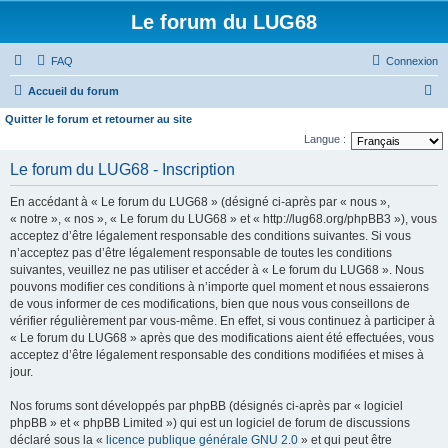
Le forum du LUG68
FAQ
Connexion
R
Accueil du forum
e
Quitter le forum et retourner au site
c
Langue :
h
Le forum du LUG68 - Inscription
e
En accédant à « Le forum du LUG68 » (désigné ci-après par « nous »,
r
« notre », « nos », « Le forum du LUG68 » et « http://lug68.org/phpBB3 »), vous
c
acceptez d’être légalement responsable des conditions suivantes. Si vous
n’acceptez pas d’être légalement responsable de toutes les conditions
h
suivantes, veuillez ne pas utiliser et accéder à « Le forum du LUG68 ». Nous
e
pouvons modifier ces conditions à n’importe quel moment et nous essaierons
de vous informer de ces modifications, bien que nous vous conseillons de
r
vérifier régulièrement par vous-même. En effet, si vous continuez à participer à
« Le forum du LUG68 » après que des modifications aient été effectuées, vous
acceptez d’être légalement responsable des conditions modifiées et mises à
jour.
Nos forums sont développés par phpBB (désignés ci-après par « logiciel
phpBB » et « phpBB Limited ») qui est un logiciel de forum de discussions
déclaré sous la «
licence publique générale GNU 2.0
» et qui peut être