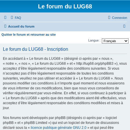
Le forum du LUG68
FAQ
Connexion
R
Accueil du forum
e
Quitter le forum et retourner au site
c
Langue :
h
Le forum du LUG68 - Inscription
e
En accédant à « Le forum du LUG68 » (désigné ci-après par « nous »,
r
« notre », « nos », « Le forum du LUG68 » et « http://lug68.org/phpBB3 »), vous
c
acceptez d’être légalement responsable des conditions suivantes. Si vous
n’acceptez pas d’être légalement responsable de toutes les conditions
h
suivantes, veuillez ne pas utiliser et accéder à « Le forum du LUG68 ». Nous
e
pouvons modifier ces conditions à n’importe quel moment et nous essaierons
de vous informer de ces modifications, bien que nous vous conseillons de
r
vérifier régulièrement par vous-même. En effet, si vous continuez à participer à
« Le forum du LUG68 » après que des modifications aient été effectuées, vous
acceptez d’être légalement responsable des conditions modifiées et mises à
jour.
Nos forums sont développés par phpBB (désignés ci-après par « logiciel
phpBB » et « phpBB Limited ») qui est un logiciel de forum de discussions
déclaré sous la «
licence publique générale GNU 2.0
» et qui peut être