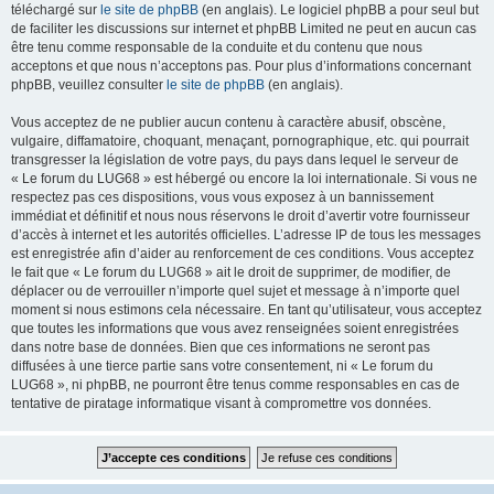
téléchargé sur
le site de phpBB
(en anglais). Le logiciel phpBB a pour seul but
de faciliter les discussions sur internet et phpBB Limited ne peut en aucun cas
être tenu comme responsable de la conduite et du contenu que nous
acceptons et que nous n’acceptons pas. Pour plus d’informations concernant
phpBB, veuillez consulter
le site de phpBB
(en anglais).
Vous acceptez de ne publier aucun contenu à caractère abusif, obscène,
vulgaire, diffamatoire, choquant, menaçant, pornographique, etc. qui pourrait
transgresser la législation de votre pays, du pays dans lequel le serveur de
« Le forum du LUG68 » est hébergé ou encore la loi internationale. Si vous ne
respectez pas ces dispositions, vous vous exposez à un bannissement
immédiat et définitif et nous nous réservons le droit d’avertir votre fournisseur
d’accès à internet et les autorités officielles. L’adresse IP de tous les messages
est enregistrée afin d’aider au renforcement de ces conditions. Vous acceptez
le fait que « Le forum du LUG68 » ait le droit de supprimer, de modifier, de
déplacer ou de verrouiller n’importe quel sujet et message à n’importe quel
moment si nous estimons cela nécessaire. En tant qu’utilisateur, vous acceptez
que toutes les informations que vous avez renseignées soient enregistrées
dans notre base de données. Bien que ces informations ne seront pas
diffusées à une tierce partie sans votre consentement, ni « Le forum du
LUG68 », ni phpBB, ne pourront être tenus comme responsables en cas de
tentative de piratage informatique visant à compromettre vos données.