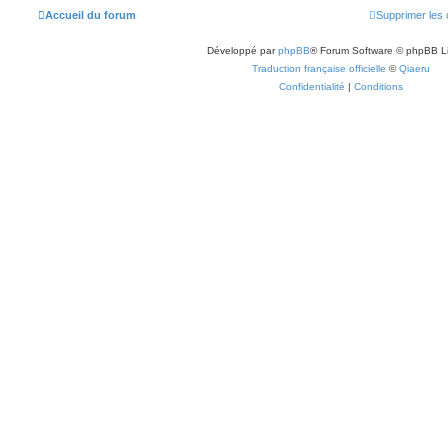
Accueil du forum
Supprimer les 
Développé par
phpBB
® Forum Software © phpBB L
Traduction française officielle
©
Qiaeru
Confidentialité
|
Conditions