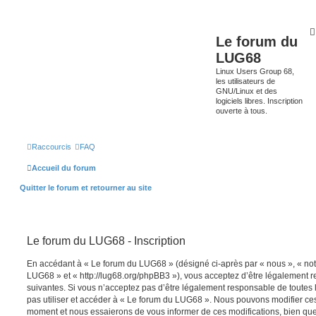
Le forum du
LUG68
Linux Users Group 68,
les utilisateurs de
GNU/Linux et des
logiciels libres. Inscription
ouverte à tous.
Raccourcis
FAQ
Accueil du forum
Quitter le forum et retourner au site
Le forum du LUG68 - Inscription
En accédant à « Le forum du LUG68 » (désigné ci-après par « nous », « notr
LUG68 » et « http://lug68.org/phpBB3 »), vous acceptez d’être légalement 
suivantes. Si vous n’acceptez pas d’être légalement responsable de toutes l
pas utiliser et accéder à « Le forum du LUG68 ». Nous pouvons modifier ces
moment et nous essaierons de vous informer de ces modifications, bien que