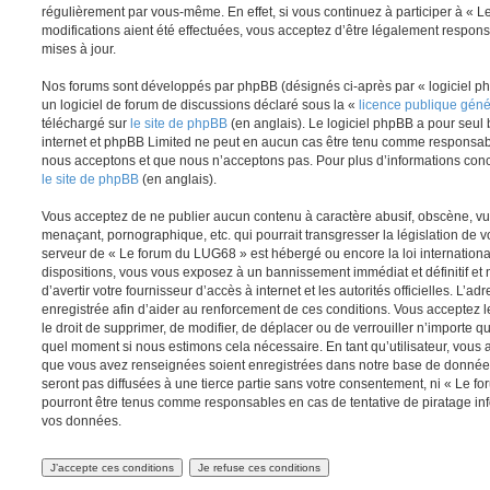
régulièrement par vous-même. En effet, si vous continuez à participer à «
modifications aient été effectuées, vous acceptez d’être légalement respon
mises à jour.
Nos forums sont développés par phpBB (désignés ci-après par « logiciel ph
un logiciel de forum de discussions déclaré sous la «
licence publique gén
téléchargé sur
le site de phpBB
(en anglais). Le logiciel phpBB a pour seul b
internet et phpBB Limited ne peut en aucun cas être tenu comme responsab
nous acceptons et que nous n’acceptons pas. Pour plus d’informations conc
le site de phpBB
(en anglais).
Vous acceptez de ne publier aucun contenu à caractère abusif, obscène, vul
menaçant, pornographique, etc. qui pourrait transgresser la législation de v
serveur de « Le forum du LUG68 » est hébergé ou encore la loi internationa
dispositions, vous vous exposez à un bannissement immédiat et définitif et 
d’avertir votre fournisseur d’accès à internet et les autorités officielles. L’
enregistrée afin d’aider au renforcement de ces conditions. Vous acceptez l
le droit de supprimer, de modifier, de déplacer ou de verrouiller n’importe q
quel moment si nous estimons cela nécessaire. En tant qu’utilisateur, vous 
que vous avez renseignées soient enregistrées dans notre base de données
seront pas diffusées à une tierce partie sans votre consentement, ni « Le 
pourront être tenus comme responsables en cas de tentative de piratage in
vos données.