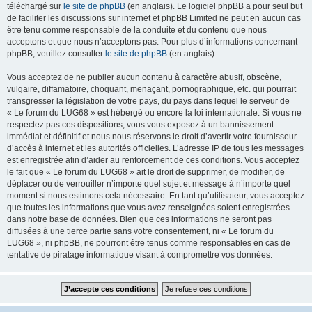
téléchargé sur
le site de phpBB
(en anglais). Le logiciel phpBB a pour seul but
de faciliter les discussions sur internet et phpBB Limited ne peut en aucun cas
être tenu comme responsable de la conduite et du contenu que nous
acceptons et que nous n’acceptons pas. Pour plus d’informations concernant
phpBB, veuillez consulter
le site de phpBB
(en anglais).
Vous acceptez de ne publier aucun contenu à caractère abusif, obscène,
vulgaire, diffamatoire, choquant, menaçant, pornographique, etc. qui pourrait
transgresser la législation de votre pays, du pays dans lequel le serveur de
« Le forum du LUG68 » est hébergé ou encore la loi internationale. Si vous ne
respectez pas ces dispositions, vous vous exposez à un bannissement
immédiat et définitif et nous nous réservons le droit d’avertir votre fournisseur
d’accès à internet et les autorités officielles. L’adresse IP de tous les messages
est enregistrée afin d’aider au renforcement de ces conditions. Vous acceptez
le fait que « Le forum du LUG68 » ait le droit de supprimer, de modifier, de
déplacer ou de verrouiller n’importe quel sujet et message à n’importe quel
moment si nous estimons cela nécessaire. En tant qu’utilisateur, vous acceptez
que toutes les informations que vous avez renseignées soient enregistrées
dans notre base de données. Bien que ces informations ne seront pas
diffusées à une tierce partie sans votre consentement, ni « Le forum du
LUG68 », ni phpBB, ne pourront être tenus comme responsables en cas de
tentative de piratage informatique visant à compromettre vos données.