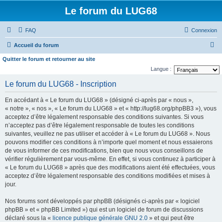
Le forum du LUG68
FAQ
Connexion
R
Accueil du forum
e
Quitter le forum et retourner au site
c
Langue :
h
Le forum du LUG68 - Inscription
e
En accédant à « Le forum du LUG68 » (désigné ci-après par « nous »,
r
« notre », « nos », « Le forum du LUG68 » et « http://lug68.org/phpBB3 »), vous
c
acceptez d’être légalement responsable des conditions suivantes. Si vous
n’acceptez pas d’être légalement responsable de toutes les conditions
h
suivantes, veuillez ne pas utiliser et accéder à « Le forum du LUG68 ». Nous
e
pouvons modifier ces conditions à n’importe quel moment et nous essaierons
de vous informer de ces modifications, bien que nous vous conseillons de
r
vérifier régulièrement par vous-même. En effet, si vous continuez à participer à
« Le forum du LUG68 » après que des modifications aient été effectuées, vous
acceptez d’être légalement responsable des conditions modifiées et mises à
jour.
Nos forums sont développés par phpBB (désignés ci-après par « logiciel
phpBB » et « phpBB Limited ») qui est un logiciel de forum de discussions
déclaré sous la «
licence publique générale GNU 2.0
» et qui peut être