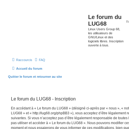
Le forum du
LUG68
Linux Users Group 68,
les utilisateurs de
GNU/Linux et des
logiciels libres. Inscription
ouverte à tous.
Raccourcis
FAQ
Accueil du forum
Quitter le forum et retourner au site
Le forum du LUG68 - Inscription
En accédant à « Le forum du LUG68 » (désigné ci-après par « nous », « notr
LUG68 » et « http://lug68.org/phpBB3 »), vous acceptez d’être légalement 
suivantes. Si vous n’acceptez pas d’être légalement responsable de toutes l
pas utiliser et accéder à « Le forum du LUG68 ». Nous pouvons modifier ces
moment et nous essaierons de vous informer de ces modifications, bien que