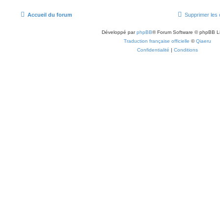
Accueil du forum
Supprimer les 
Développé par
phpBB
® Forum Software © phpBB L
Traduction française officielle
©
Qiaeru
Confidentialité
|
Conditions