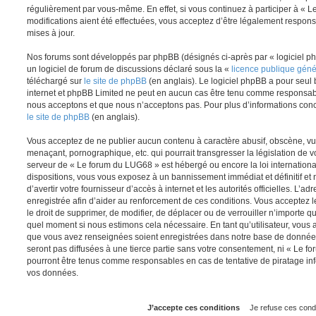
régulièrement par vous-même. En effet, si vous continuez à participer à «
modifications aient été effectuées, vous acceptez d’être légalement respon
mises à jour.
Nos forums sont développés par phpBB (désignés ci-après par « logiciel ph
un logiciel de forum de discussions déclaré sous la «
licence publique gén
téléchargé sur
le site de phpBB
(en anglais). Le logiciel phpBB a pour seul b
internet et phpBB Limited ne peut en aucun cas être tenu comme responsab
nous acceptons et que nous n’acceptons pas. Pour plus d’informations conc
le site de phpBB
(en anglais).
Vous acceptez de ne publier aucun contenu à caractère abusif, obscène, vul
menaçant, pornographique, etc. qui pourrait transgresser la législation de v
serveur de « Le forum du LUG68 » est hébergé ou encore la loi internationa
dispositions, vous vous exposez à un bannissement immédiat et définitif et 
d’avertir votre fournisseur d’accès à internet et les autorités officielles. L’
enregistrée afin d’aider au renforcement de ces conditions. Vous acceptez l
le droit de supprimer, de modifier, de déplacer ou de verrouiller n’importe q
quel moment si nous estimons cela nécessaire. En tant qu’utilisateur, vous 
que vous avez renseignées soient enregistrées dans notre base de données
seront pas diffusées à une tierce partie sans votre consentement, ni « Le 
pourront être tenus comme responsables en cas de tentative de piratage in
vos données.