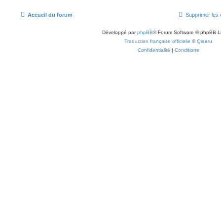
Accueil du forum
Supprimer les 
Développé par
phpBB
® Forum Software © phpBB L
Traduction française officielle
©
Qiaeru
Confidentialité
|
Conditions