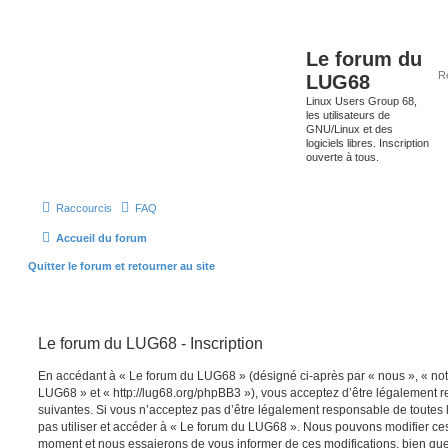
Le forum du
LUG68
Linux Users Group 68,
les utilisateurs de
GNU/Linux et des
logiciels libres. Inscription
ouverte à tous.
Raccourcis
FAQ
Accueil du forum
Quitter le forum et retourner au site
Le forum du LUG68 - Inscription
En accédant à « Le forum du LUG68 » (désigné ci-après par « nous », « notr
LUG68 » et « http://lug68.org/phpBB3 »), vous acceptez d’être légalement 
suivantes. Si vous n’acceptez pas d’être légalement responsable de toutes l
pas utiliser et accéder à « Le forum du LUG68 ». Nous pouvons modifier ces
moment et nous essaierons de vous informer de ces modifications, bien que