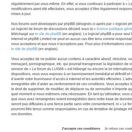
régulièrement par vous-même. En effet, si vous continuez à participer à «
modifications aient été effectuées, vous acceptez d’être légalement respon
mises à jour.
Nos forums sont développés par phpBB (désignés ci-après par « logiciel ph
un logiciel de forum de discussions déclaré sous la «
licence publique gén
téléchargé sur
le site de phpBB
(en anglais). Le logiciel phpBB a pour seul b
internet et phpBB Limited ne peut en aucun cas être tenu comme responsab
nous acceptons et que nous n’acceptons pas. Pour plus d’informations conc
le site de phpBB
(en anglais).
Vous acceptez de ne publier aucun contenu à caractère abusif, obscène, vul
menaçant, pornographique, etc. qui pourrait transgresser la législation de v
serveur de « Le forum du LUG68 » est hébergé ou encore la loi internationa
dispositions, vous vous exposez à un bannissement immédiat et définitif et 
d’avertir votre fournisseur d’accès à internet et les autorités officielles. L’
enregistrée afin d’aider au renforcement de ces conditions. Vous acceptez l
le droit de supprimer, de modifier, de déplacer ou de verrouiller n’importe q
quel moment si nous estimons cela nécessaire. En tant qu’utilisateur, vous 
que vous avez renseignées soient enregistrées dans notre base de données
seront pas diffusées à une tierce partie sans votre consentement, ni « Le 
pourront être tenus comme responsables en cas de tentative de piratage in
vos données.