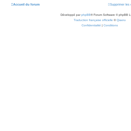
Accueil du forum
Supprimer les 
Développé par
phpBB
® Forum Software © phpBB L
Traduction française officielle
©
Qiaeru
Confidentialité
|
Conditions