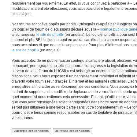
régulièrement par vous-même. En effet, si vous continuez à participer à «
modifications aient été effectuées, vous acceptez d’être légalement respon
mises à jour.
Nos forums sont développés par phpBB (désignés ci-après par « logiciel ph
un logiciel de forum de discussions déclaré sous la «
licence publique gén
téléchargé sur
le site de phpBB
(en anglais). Le logiciel phpBB a pour seul b
internet et phpBB Limited ne peut en aucun cas être tenu comme responsab
nous acceptons et que nous n’acceptons pas. Pour plus d’informations conc
le site de phpBB
(en anglais).
Vous acceptez de ne publier aucun contenu à caractère abusif, obscène, vul
menaçant, pornographique, etc. qui pourrait transgresser la législation de v
serveur de « Le forum du LUG68 » est hébergé ou encore la loi internationa
dispositions, vous vous exposez à un bannissement immédiat et définitif et 
d’avertir votre fournisseur d’accès à internet et les autorités officielles. L’
enregistrée afin d’aider au renforcement de ces conditions. Vous acceptez l
le droit de supprimer, de modifier, de déplacer ou de verrouiller n’importe q
quel moment si nous estimons cela nécessaire. En tant qu’utilisateur, vous 
que vous avez renseignées soient enregistrées dans notre base de données
seront pas diffusées à une tierce partie sans votre consentement, ni « Le 
pourront être tenus comme responsables en cas de tentative de piratage in
vos données.