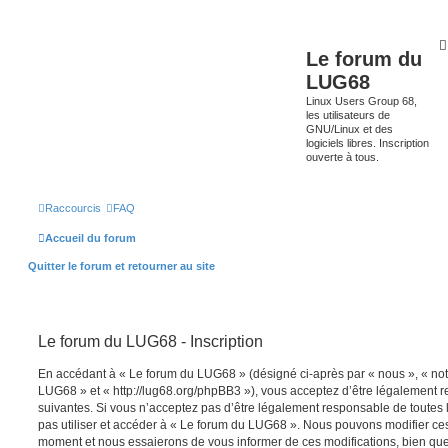
Le forum du
LUG68
Linux Users Group 68,
les utilisateurs de
GNU/Linux et des
logiciels libres. Inscription
ouverte à tous.
Raccourcis
FAQ
Accueil du forum
Quitter le forum et retourner au site
Le forum du LUG68 - Inscription
En accédant à « Le forum du LUG68 » (désigné ci-après par « nous », « notr
LUG68 » et « http://lug68.org/phpBB3 »), vous acceptez d’être légalement 
suivantes. Si vous n’acceptez pas d’être légalement responsable de toutes l
pas utiliser et accéder à « Le forum du LUG68 ». Nous pouvons modifier ces
moment et nous essaierons de vous informer de ces modifications, bien que