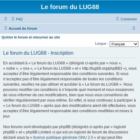
Le forum du LUG68
FAQ
Connexion
R
Accueil du forum
e
Quitter le forum et retourner au site
c
Langue :
h
Le forum du LUG68 - Inscription
e
En accédant à « Le forum du LUG68 » (désigné ci-après par « nous »,
r
« notre », « nos », « Le forum du LUG68 » et « http://lug68.org/phpBB3 »), vous
c
acceptez d’être légalement responsable des conditions suivantes. Si vous
n’acceptez pas d’être légalement responsable de toutes les conditions
h
suivantes, veuillez ne pas utiliser et accéder à « Le forum du LUG68 ». Nous
e
pouvons modifier ces conditions à n’importe quel moment et nous essaierons
de vous informer de ces modifications, bien que nous vous conseillons de
r
vérifier régulièrement par vous-même. En effet, si vous continuez à participer à
« Le forum du LUG68 » après que des modifications aient été effectuées, vous
acceptez d’être légalement responsable des conditions modifiées et mises à
jour.
Nos forums sont développés par phpBB (désignés ci-après par « logiciel
phpBB » et « phpBB Limited ») qui est un logiciel de forum de discussions
déclaré sous la «
licence publique générale GNU 2.0
» et qui peut être