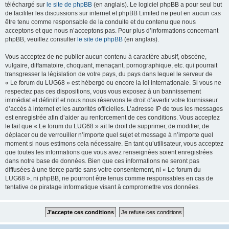
téléchargé sur
le site de phpBB
(en anglais). Le logiciel phpBB a pour seul but
de faciliter les discussions sur internet et phpBB Limited ne peut en aucun cas
être tenu comme responsable de la conduite et du contenu que nous
acceptons et que nous n’acceptons pas. Pour plus d’informations concernant
phpBB, veuillez consulter
le site de phpBB
(en anglais).
Vous acceptez de ne publier aucun contenu à caractère abusif, obscène,
vulgaire, diffamatoire, choquant, menaçant, pornographique, etc. qui pourrait
transgresser la législation de votre pays, du pays dans lequel le serveur de
« Le forum du LUG68 » est hébergé ou encore la loi internationale. Si vous ne
respectez pas ces dispositions, vous vous exposez à un bannissement
immédiat et définitif et nous nous réservons le droit d’avertir votre fournisseur
d’accès à internet et les autorités officielles. L’adresse IP de tous les messages
est enregistrée afin d’aider au renforcement de ces conditions. Vous acceptez
le fait que « Le forum du LUG68 » ait le droit de supprimer, de modifier, de
déplacer ou de verrouiller n’importe quel sujet et message à n’importe quel
moment si nous estimons cela nécessaire. En tant qu’utilisateur, vous acceptez
que toutes les informations que vous avez renseignées soient enregistrées
dans notre base de données. Bien que ces informations ne seront pas
diffusées à une tierce partie sans votre consentement, ni « Le forum du
LUG68 », ni phpBB, ne pourront être tenus comme responsables en cas de
tentative de piratage informatique visant à compromettre vos données.