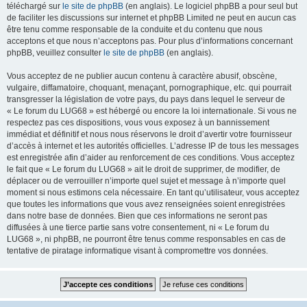
téléchargé sur
le site de phpBB
(en anglais). Le logiciel phpBB a pour seul but
de faciliter les discussions sur internet et phpBB Limited ne peut en aucun cas
être tenu comme responsable de la conduite et du contenu que nous
acceptons et que nous n’acceptons pas. Pour plus d’informations concernant
phpBB, veuillez consulter
le site de phpBB
(en anglais).
Vous acceptez de ne publier aucun contenu à caractère abusif, obscène,
vulgaire, diffamatoire, choquant, menaçant, pornographique, etc. qui pourrait
transgresser la législation de votre pays, du pays dans lequel le serveur de
« Le forum du LUG68 » est hébergé ou encore la loi internationale. Si vous ne
respectez pas ces dispositions, vous vous exposez à un bannissement
immédiat et définitif et nous nous réservons le droit d’avertir votre fournisseur
d’accès à internet et les autorités officielles. L’adresse IP de tous les messages
est enregistrée afin d’aider au renforcement de ces conditions. Vous acceptez
le fait que « Le forum du LUG68 » ait le droit de supprimer, de modifier, de
déplacer ou de verrouiller n’importe quel sujet et message à n’importe quel
moment si nous estimons cela nécessaire. En tant qu’utilisateur, vous acceptez
que toutes les informations que vous avez renseignées soient enregistrées
dans notre base de données. Bien que ces informations ne seront pas
diffusées à une tierce partie sans votre consentement, ni « Le forum du
LUG68 », ni phpBB, ne pourront être tenus comme responsables en cas de
tentative de piratage informatique visant à compromettre vos données.