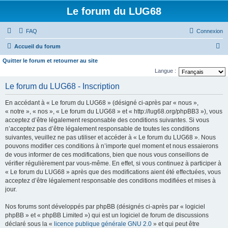
Le forum du LUG68
FAQ
Connexion
R
Accueil du forum
e
Quitter le forum et retourner au site
c
Langue :
h
Le forum du LUG68 - Inscription
e
En accédant à « Le forum du LUG68 » (désigné ci-après par « nous »,
r
« notre », « nos », « Le forum du LUG68 » et « http://lug68.org/phpBB3 »), vous
c
acceptez d’être légalement responsable des conditions suivantes. Si vous
n’acceptez pas d’être légalement responsable de toutes les conditions
h
suivantes, veuillez ne pas utiliser et accéder à « Le forum du LUG68 ». Nous
e
pouvons modifier ces conditions à n’importe quel moment et nous essaierons
de vous informer de ces modifications, bien que nous vous conseillons de
r
vérifier régulièrement par vous-même. En effet, si vous continuez à participer à
« Le forum du LUG68 » après que des modifications aient été effectuées, vous
acceptez d’être légalement responsable des conditions modifiées et mises à
jour.
Nos forums sont développés par phpBB (désignés ci-après par « logiciel
phpBB » et « phpBB Limited ») qui est un logiciel de forum de discussions
déclaré sous la «
licence publique générale GNU 2.0
» et qui peut être