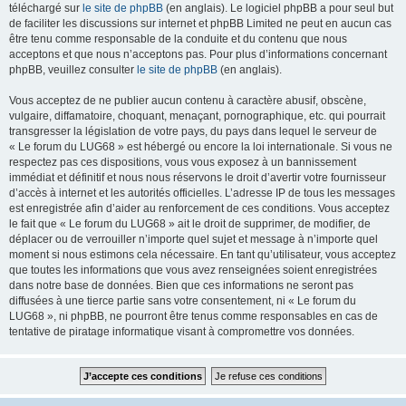
téléchargé sur
le site de phpBB
(en anglais). Le logiciel phpBB a pour seul but
de faciliter les discussions sur internet et phpBB Limited ne peut en aucun cas
être tenu comme responsable de la conduite et du contenu que nous
acceptons et que nous n’acceptons pas. Pour plus d’informations concernant
phpBB, veuillez consulter
le site de phpBB
(en anglais).
Vous acceptez de ne publier aucun contenu à caractère abusif, obscène,
vulgaire, diffamatoire, choquant, menaçant, pornographique, etc. qui pourrait
transgresser la législation de votre pays, du pays dans lequel le serveur de
« Le forum du LUG68 » est hébergé ou encore la loi internationale. Si vous ne
respectez pas ces dispositions, vous vous exposez à un bannissement
immédiat et définitif et nous nous réservons le droit d’avertir votre fournisseur
d’accès à internet et les autorités officielles. L’adresse IP de tous les messages
est enregistrée afin d’aider au renforcement de ces conditions. Vous acceptez
le fait que « Le forum du LUG68 » ait le droit de supprimer, de modifier, de
déplacer ou de verrouiller n’importe quel sujet et message à n’importe quel
moment si nous estimons cela nécessaire. En tant qu’utilisateur, vous acceptez
que toutes les informations que vous avez renseignées soient enregistrées
dans notre base de données. Bien que ces informations ne seront pas
diffusées à une tierce partie sans votre consentement, ni « Le forum du
LUG68 », ni phpBB, ne pourront être tenus comme responsables en cas de
tentative de piratage informatique visant à compromettre vos données.