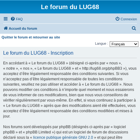
Le forum du LUG68
FAQ
Connexion
R
Accueil du forum
e
Quitter le forum et retourner au site
c
Langue :
h
Le forum du LUG68 - Inscription
e
En accédant à « Le forum du LUG68 » (désigné ci-après par « nous »,
r
« notre », « nos », « Le forum du LUG68 » et « http://lug68.org/phpBB3 »), vous
c
acceptez d’être légalement responsable des conditions suivantes. Si vous
n’acceptez pas d’être légalement responsable de toutes les conditions
h
suivantes, veuillez ne pas utiliser et accéder à « Le forum du LUG68 ». Nous
e
pouvons modifier ces conditions à n’importe quel moment et nous essaierons
de vous informer de ces modifications, bien que nous vous conseillons de
r
vérifier régulièrement par vous-même. En effet, si vous continuez à participer à
« Le forum du LUG68 » après que des modifications aient été effectuées, vous
acceptez d’être légalement responsable des conditions modifiées et mises à
jour.
Nos forums sont développés par phpBB (désignés ci-après par « logiciel
phpBB » et « phpBB Limited ») qui est un logiciel de forum de discussions
déclaré sous la «
licence publique générale GNU 2.0
» et qui peut être