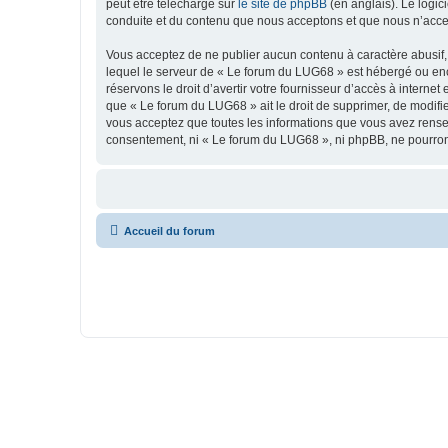
peut être téléchargé sur
le site de phpBB
(en anglais). Le logic
conduite et du contenu que nous acceptons et que nous n’acce
Vous acceptez de ne publier aucun contenu à caractère abusif, 
lequel le serveur de « Le forum du LUG68 » est hébergé ou enco
réservons le droit d’avertir votre fournisseur d’accès à internet
que « Le forum du LUG68 » ait le droit de supprimer, de modifie
vous acceptez que toutes les informations que vous avez rense
consentement, ni « Le forum du LUG68 », ni phpBB, ne pourron
Accueil du forum