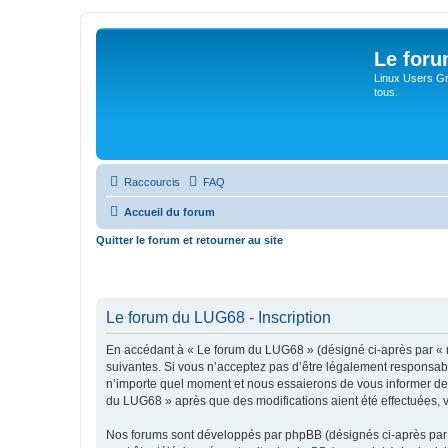
Le for
Linux Users Gro
tous.
Raccourcis
FAQ
Accueil du forum
Quitter le forum et retourner au site
Le forum du LUG68 - Inscription
En accédant à « Le forum du LUG68 » (désigné ci-après par « n
suivantes. Si vous n’acceptez pas d’être légalement responsabl
n’importe quel moment et nous essaierons de vous informer de c
du LUG68 » après que des modifications aient été effectuées, 
Nos forums sont développés par phpBB (désignés ci-après par «