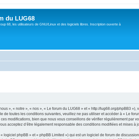
um du LUG68
up 68, les utilisateurs de GNU/Linux et des logiciels libres. Inscription ouverte à
ous », « notre », « nos », « Le forum du LUG68 » et « http://lug68.org/phpBB3 »),
e de toutes les conditions suivantes, veuillez ne pas utiliser et accéder à « Le f
es modifications, bien que nous vous conseillons de vérifier régulièrement par vou
vous acceptez d’être légalement responsable des conditions modifiées et mises à jo
 logiciel phpBB » et « phpBB Limited ») qui est un logiciel de forum de discussio