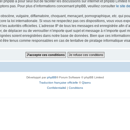
iel phpBB a pour seul but de faciliter les discussions sur internet et phpBB Limit
ptons pas. Pour plus d’informations concernant phpBB, veuillez consulter
le site 
obscène, vulgaire, diffamatoire, choquant, menaçant, pornographique, etc. qui pourr
re la loi internationale. Si vous ne respectez pas ces dispositions, vous vous exp
 et les autorités officielles. L’adresse IP de tous les messages est enregistrée afin 
r, de déplacer ou de verrouiller n’importe quel sujet et message à n’importe quel m
ignées soient enregistrées dans notre base de données. Bien que ces informations n
t être tenus comme responsables en cas de tentative de piratage informatique vi
Développé par
phpBB
® Forum Software © phpBB Limited
Traduction française officielle
©
Qiaeru
Confidentialité
|
Conditions