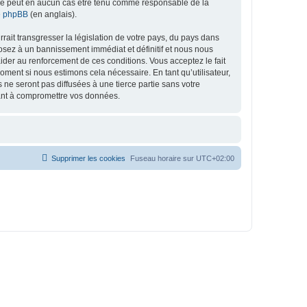
ed ne peut en aucun cas être tenu comme responsable de la
de phpBB
(en anglais).
ait transgresser la législation de votre pays, du pays dans
osez à un bannissement immédiat et définitif et nous nous
d’aider au renforcement de ces conditions. Vous acceptez le fait
oment si nous estimons cela nécessaire. En tant qu’utilisateur,
e seront pas diffusées à une tierce partie sans votre
sant à compromettre vos données.
Supprimer les cookies
Fuseau horaire sur
UTC+02:00