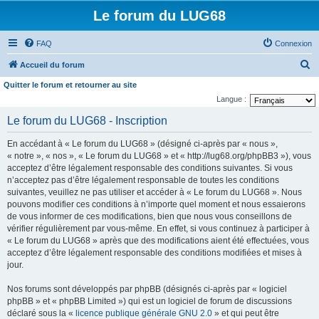
Le forum du LUG68
FAQ
Connexion
R
Accueil du forum
e
Quitter le forum et retourner au site
c
Langue :
h
Le forum du LUG68 - Inscription
e
En accédant à « Le forum du LUG68 » (désigné ci-après par « nous »,
r
« notre », « nos », « Le forum du LUG68 » et « http://lug68.org/phpBB3 »), vous
c
acceptez d’être légalement responsable des conditions suivantes. Si vous
n’acceptez pas d’être légalement responsable de toutes les conditions
h
suivantes, veuillez ne pas utiliser et accéder à « Le forum du LUG68 ». Nous
e
pouvons modifier ces conditions à n’importe quel moment et nous essaierons
de vous informer de ces modifications, bien que nous vous conseillons de
r
vérifier régulièrement par vous-même. En effet, si vous continuez à participer à
« Le forum du LUG68 » après que des modifications aient été effectuées, vous
acceptez d’être légalement responsable des conditions modifiées et mises à
jour.
Nos forums sont développés par phpBB (désignés ci-après par « logiciel
phpBB » et « phpBB Limited ») qui est un logiciel de forum de discussions
déclaré sous la «
licence publique générale GNU 2.0
» et qui peut être