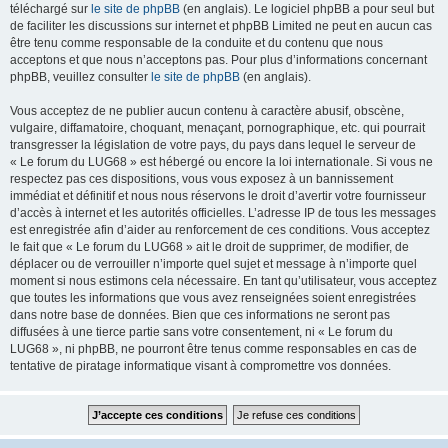
téléchargé sur
le site de phpBB
(en anglais). Le logiciel phpBB a pour seul but
de faciliter les discussions sur internet et phpBB Limited ne peut en aucun cas
être tenu comme responsable de la conduite et du contenu que nous
acceptons et que nous n’acceptons pas. Pour plus d’informations concernant
phpBB, veuillez consulter
le site de phpBB
(en anglais).
Vous acceptez de ne publier aucun contenu à caractère abusif, obscène,
vulgaire, diffamatoire, choquant, menaçant, pornographique, etc. qui pourrait
transgresser la législation de votre pays, du pays dans lequel le serveur de
« Le forum du LUG68 » est hébergé ou encore la loi internationale. Si vous ne
respectez pas ces dispositions, vous vous exposez à un bannissement
immédiat et définitif et nous nous réservons le droit d’avertir votre fournisseur
d’accès à internet et les autorités officielles. L’adresse IP de tous les messages
est enregistrée afin d’aider au renforcement de ces conditions. Vous acceptez
le fait que « Le forum du LUG68 » ait le droit de supprimer, de modifier, de
déplacer ou de verrouiller n’importe quel sujet et message à n’importe quel
moment si nous estimons cela nécessaire. En tant qu’utilisateur, vous acceptez
que toutes les informations que vous avez renseignées soient enregistrées
dans notre base de données. Bien que ces informations ne seront pas
diffusées à une tierce partie sans votre consentement, ni « Le forum du
LUG68 », ni phpBB, ne pourront être tenus comme responsables en cas de
tentative de piratage informatique visant à compromettre vos données.