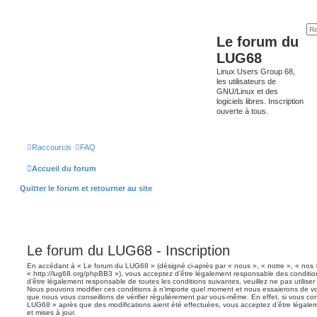
Le forum du
LUG68
Linux Users Group 68,
les utilisateurs de
GNU/Linux et des
logiciels libres. Inscription
ouverte à tous.
Raccourcis
FAQ
Accueil du forum
Quitter le forum et retourner au site
Le forum du LUG68 - Inscription
En accédant à « Le forum du LUG68 » (désigné ci-après par « nous », « notre », « nos
« http://lug68.org/phpBB3 »), vous acceptez d’être légalement responsable des conditio
d’être légalement responsable de toutes les conditions suivantes, veuillez ne pas utilis
Nous pouvons modifier ces conditions à n’importe quel moment et nous essaierons de vou
que nous vous conseillons de vérifier régulièrement par vous-même. En effet, si vous con
LUG68 » après que des modifications aient été effectuées, vous acceptez d’être légale
et mises à jour.