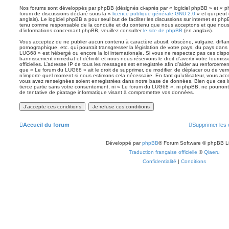
Nos forums sont développés par phpBB (désignés ci-après par « logiciel phpBB » et « php
forum de discussions déclaré sous la «
licence publique générale GNU 2.0
» et qui peut 
anglais). Le logiciel phpBB a pour seul but de faciliter les discussions sur internet et p
tenu comme responsable de la conduite et du contenu que nous acceptons et que nous
d’informations concernant phpBB, veuillez consulter
le site de phpBB
(en anglais).
Vous acceptez de ne publier aucun contenu à caractère abusif, obscène, vulgaire, diff
pornographique, etc. qui pourrait transgresser la législation de votre pays, du pays dans
LUG68 » est hébergé ou encore la loi internationale. Si vous ne respectez pas ces disp
bannissement immédiat et définitif et nous nous réservons le droit d’avertir votre fournisse
officielles. L’adresse IP de tous les messages est enregistrée afin d’aider au renforcemen
que « Le forum du LUG68 » ait le droit de supprimer, de modifier, de déplacer ou de verro
n’importe quel moment si nous estimons cela nécessaire. En tant qu’utilisateur, vous acc
vous avez renseignées soient enregistrées dans notre base de données. Bien que ces i
tierce partie sans votre consentement, ni « Le forum du LUG68 », ni phpBB, ne pourro
de tentative de piratage informatique visant à compromettre vos données.
Accueil du forum
Supprimer les 
Développé par
phpBB
® Forum Software © phpBB L
Traduction française officielle
©
Qiaeru
Confidentialité
|
Conditions