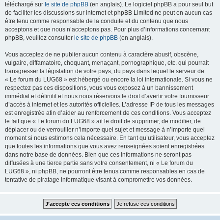
téléchargé sur
le site de phpBB
(en anglais). Le logiciel phpBB a pour seul but
de faciliter les discussions sur internet et phpBB Limited ne peut en aucun cas
être tenu comme responsable de la conduite et du contenu que nous
acceptons et que nous n’acceptons pas. Pour plus d’informations concernant
phpBB, veuillez consulter
le site de phpBB
(en anglais).
Vous acceptez de ne publier aucun contenu à caractère abusif, obscène,
vulgaire, diffamatoire, choquant, menaçant, pornographique, etc. qui pourrait
transgresser la législation de votre pays, du pays dans lequel le serveur de
« Le forum du LUG68 » est hébergé ou encore la loi internationale. Si vous ne
respectez pas ces dispositions, vous vous exposez à un bannissement
immédiat et définitif et nous nous réservons le droit d’avertir votre fournisseur
d’accès à internet et les autorités officielles. L’adresse IP de tous les messages
est enregistrée afin d’aider au renforcement de ces conditions. Vous acceptez
le fait que « Le forum du LUG68 » ait le droit de supprimer, de modifier, de
déplacer ou de verrouiller n’importe quel sujet et message à n’importe quel
moment si nous estimons cela nécessaire. En tant qu’utilisateur, vous acceptez
que toutes les informations que vous avez renseignées soient enregistrées
dans notre base de données. Bien que ces informations ne seront pas
diffusées à une tierce partie sans votre consentement, ni « Le forum du
LUG68 », ni phpBB, ne pourront être tenus comme responsables en cas de
tentative de piratage informatique visant à compromettre vos données.