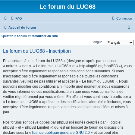
Le forum du LUG68
FAQ
Connexion
R
Accueil du forum
e
Quitter le forum et retourner au site
c
Langue :
h
Le forum du LUG68 - Inscription
e
En accédant à « Le forum du LUG68 » (désigné ci-après par « nous »,
r
« notre », « nos », « Le forum du LUG68 » et « http://lug68.org/phpBB3 »), vous
c
acceptez d’être légalement responsable des conditions suivantes. Si vous
n’acceptez pas d’être légalement responsable de toutes les conditions
h
suivantes, veuillez ne pas utiliser et accéder à « Le forum du LUG68 ». Nous
e
pouvons modifier ces conditions à n’importe quel moment et nous essaierons
de vous informer de ces modifications, bien que nous vous conseillons de
r
vérifier régulièrement par vous-même. En effet, si vous continuez à participer à
« Le forum du LUG68 » après que des modifications aient été effectuées, vous
acceptez d’être légalement responsable des conditions modifiées et mises à
jour.
Nos forums sont développés par phpBB (désignés ci-après par « logiciel
phpBB » et « phpBB Limited ») qui est un logiciel de forum de discussions
déclaré sous la «
licence publique générale GNU 2.0
» et qui peut être