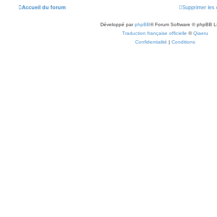
Accueil du forum
Supprimer les 
Développé par
phpBB
® Forum Software © phpBB L
Traduction française officielle
©
Qiaeru
Confidentialité
|
Conditions