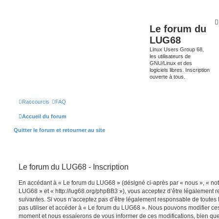
Le forum du
LUG68
Linux Users Group 68,
les utilisateurs de
GNU/Linux et des
logiciels libres. Inscription
ouverte à tous.
Raccourcis
FAQ
Accueil du forum
Quitter le forum et retourner au site
Le forum du LUG68 - Inscription
En accédant à « Le forum du LUG68 » (désigné ci-après par « nous », « notr
LUG68 » et « http://lug68.org/phpBB3 »), vous acceptez d’être légalement 
suivantes. Si vous n’acceptez pas d’être légalement responsable de toutes l
pas utiliser et accéder à « Le forum du LUG68 ». Nous pouvons modifier ces
moment et nous essaierons de vous informer de ces modifications, bien que