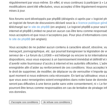
régulièrement par vous-même. En effet, si vous continuez à participer à «
modifications aient été effectuées, vous acceptez d’être légalement respon
mises à jour.
Nos forums sont développés par phpBB (désignés ci-après par « logiciel ph
un logiciel de forum de discussions déclaré sous la «
licence publique gén
téléchargé sur
le site de phpBB
(en anglais). Le logiciel phpBB a pour seul b
internet et phpBB Limited ne peut en aucun cas être tenu comme responsab
nous acceptons et que nous n’acceptons pas. Pour plus d’informations conc
le site de phpBB
(en anglais).
Vous acceptez de ne publier aucun contenu à caractère abusif, obscène, vul
menaçant, pornographique, etc. qui pourrait transgresser la législation de v
serveur de « Le forum du LUG68 » est hébergé ou encore la loi internationa
dispositions, vous vous exposez à un bannissement immédiat et définitif et 
d’avertir votre fournisseur d’accès à internet et les autorités officielles. L’
enregistrée afin d’aider au renforcement de ces conditions. Vous acceptez l
le droit de supprimer, de modifier, de déplacer ou de verrouiller n’importe q
quel moment si nous estimons cela nécessaire. En tant qu’utilisateur, vous 
que vous avez renseignées soient enregistrées dans notre base de données
seront pas diffusées à une tierce partie sans votre consentement, ni « Le 
pourront être tenus comme responsables en cas de tentative de piratage in
vos données.