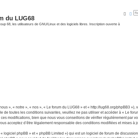
Reche
Rec
um du LUG68
up 68, les utilisateurs de GNU/Linux et des logiciels libres. Inscription ouverte à
ous », « notre », « nos », « Le forum du LUG68 » et « http://lug68.org/phpBB3 »),
e de toutes les conditions suivantes, veuillez ne pas utiliser et accéder à « Le f
es modifications, bien que nous vous conseillons de vérifier régulièrement par vou
vous acceptez d’être légalement responsable des conditions modifiées et mises à jo
 logiciel phpBB » et « phpBB Limited ») qui est un logiciel de forum de discussio