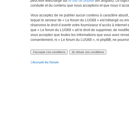
peut être téléchargé sur
le site de phpBB
(en anglais). Le logic
conduite et du contenu que nous acceptons et que nous n’acce
Vous acceptez de ne publier aucun contenu à caractère abusif, 
lequel le serveur de « Le forum du LUG68 » est hébergé ou enco
réservons le droit d’avertir votre fournisseur d’accès à internet
que « Le forum du LUG68 » ait le droit de supprimer, de modifie
vous acceptez que toutes les informations que vous avez rense
consentement, ni « Le forum du LUG68 », ni phpBB, ne pourron
Accueil du forum