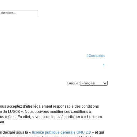
rcher
herche avancée
Connexion
R
e
c
Langue :
h
e
r
 vous acceptez d’être légalement responsable des conditions
c
orum du LUG68 ». Nous pouvons modifier ces conditions à
h
s-même. En effet, si vous continuez à participer à « Le forum
ur.
e
r
ns déclaré sous la «
licence publique générale GNU 2.0
» et qui