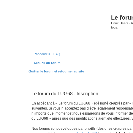
Le for
Linux Users Gro
tous.
Raccourcis
FAQ
Accueil du forum
Quitter le forum et retourner au site
Le forum du LUG68 - Inscription
En accédant à « Le forum du LUG68 » (désigné ci-après par « n
suivantes. Si vous n’acceptez pas d’être légalement responsabl
n’importe quel moment et nous essaierons de vous informer de c
du LUG68 » après que des modifications aient été effectuées, 
Nos forums sont développés par phpBB (désignés ci-après par «