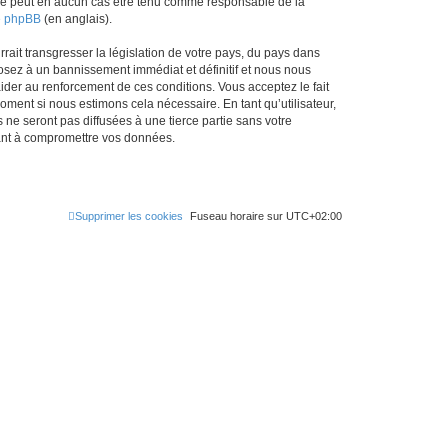
ed ne peut en aucun cas être tenu comme responsable de la
de phpBB
(en anglais).
ait transgresser la législation de votre pays, du pays dans
osez à un bannissement immédiat et définitif et nous nous
d’aider au renforcement de ces conditions. Vous acceptez le fait
oment si nous estimons cela nécessaire. En tant qu’utilisateur,
e seront pas diffusées à une tierce partie sans votre
sant à compromettre vos données.
Supprimer les cookies
Fuseau horaire sur
UTC+02:00