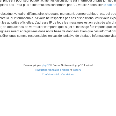
iel phpBB a pour seul but de faciliter les discussions sur internet et phpBB Limit
ptons pas. Pour plus d’informations concernant phpBB, veuillez consulter
le site 
obscène, vulgaire, diffamatoire, choquant, menaçant, pornographique, etc. qui pourr
re la loi internationale. Si vous ne respectez pas ces dispositions, vous vous exp
 et les autorités officielles. L’adresse IP de tous les messages est enregistrée afin 
r, de déplacer ou de verrouiller n’importe quel sujet et message à n’importe quel m
ignées soient enregistrées dans notre base de données. Bien que ces informations n
t être tenus comme responsables en cas de tentative de piratage informatique vi
Développé par
phpBB
® Forum Software © phpBB Limited
Traduction française officielle
©
Qiaeru
Confidentialité
|
Conditions