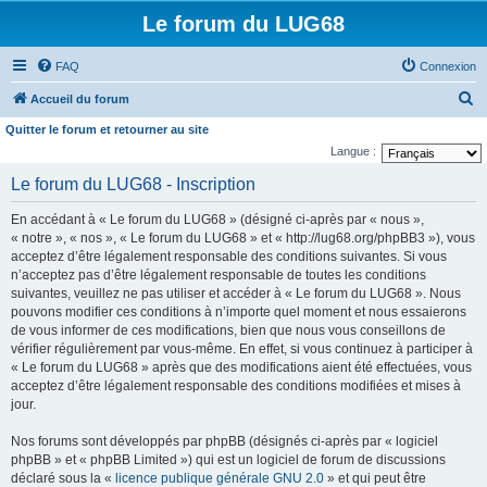
Le forum du LUG68
FAQ
Connexion
R
Accueil du forum
e
Quitter le forum et retourner au site
c
Langue :
h
Le forum du LUG68 - Inscription
e
En accédant à « Le forum du LUG68 » (désigné ci-après par « nous »,
r
« notre », « nos », « Le forum du LUG68 » et « http://lug68.org/phpBB3 »), vous
c
acceptez d’être légalement responsable des conditions suivantes. Si vous
n’acceptez pas d’être légalement responsable de toutes les conditions
h
suivantes, veuillez ne pas utiliser et accéder à « Le forum du LUG68 ». Nous
e
pouvons modifier ces conditions à n’importe quel moment et nous essaierons
de vous informer de ces modifications, bien que nous vous conseillons de
r
vérifier régulièrement par vous-même. En effet, si vous continuez à participer à
« Le forum du LUG68 » après que des modifications aient été effectuées, vous
acceptez d’être légalement responsable des conditions modifiées et mises à
jour.
Nos forums sont développés par phpBB (désignés ci-après par « logiciel
phpBB » et « phpBB Limited ») qui est un logiciel de forum de discussions
déclaré sous la «
licence publique générale GNU 2.0
» et qui peut être