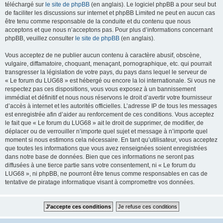
téléchargé sur
le site de phpBB
(en anglais). Le logiciel phpBB a pour seul but
de faciliter les discussions sur internet et phpBB Limited ne peut en aucun cas
être tenu comme responsable de la conduite et du contenu que nous
acceptons et que nous n’acceptons pas. Pour plus d’informations concernant
phpBB, veuillez consulter
le site de phpBB
(en anglais).
Vous acceptez de ne publier aucun contenu à caractère abusif, obscène,
vulgaire, diffamatoire, choquant, menaçant, pornographique, etc. qui pourrait
transgresser la législation de votre pays, du pays dans lequel le serveur de
« Le forum du LUG68 » est hébergé ou encore la loi internationale. Si vous ne
respectez pas ces dispositions, vous vous exposez à un bannissement
immédiat et définitif et nous nous réservons le droit d’avertir votre fournisseur
d’accès à internet et les autorités officielles. L’adresse IP de tous les messages
est enregistrée afin d’aider au renforcement de ces conditions. Vous acceptez
le fait que « Le forum du LUG68 » ait le droit de supprimer, de modifier, de
déplacer ou de verrouiller n’importe quel sujet et message à n’importe quel
moment si nous estimons cela nécessaire. En tant qu’utilisateur, vous acceptez
que toutes les informations que vous avez renseignées soient enregistrées
dans notre base de données. Bien que ces informations ne seront pas
diffusées à une tierce partie sans votre consentement, ni « Le forum du
LUG68 », ni phpBB, ne pourront être tenus comme responsables en cas de
tentative de piratage informatique visant à compromettre vos données.