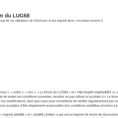
um du LUG68
up 68, les utilisateurs de GNU/Linux et des logiciels libres. Inscription ouverte à
ous », « notre », « nos », « Le forum du LUG68 » et « http://lug68.org/phpBB3 »),
e de toutes les conditions suivantes, veuillez ne pas utiliser et accéder à « Le f
es modifications, bien que nous vous conseillons de vérifier régulièrement par vou
vous acceptez d’être légalement responsable des conditions modifiées et mises à jo
 logiciel phpBB » et « phpBB Limited ») qui est un logiciel de forum de discussio