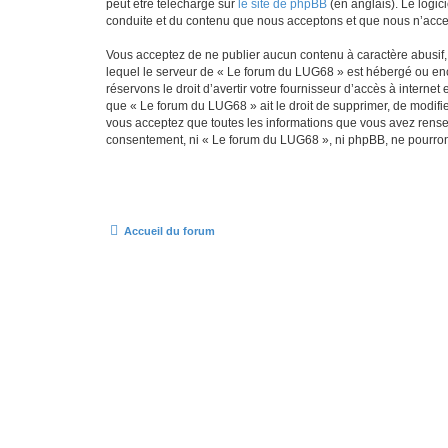
peut être téléchargé sur
le site de phpBB
(en anglais). Le logic
conduite et du contenu que nous acceptons et que nous n’acce
Vous acceptez de ne publier aucun contenu à caractère abusif, 
lequel le serveur de « Le forum du LUG68 » est hébergé ou enco
réservons le droit d’avertir votre fournisseur d’accès à internet
que « Le forum du LUG68 » ait le droit de supprimer, de modifie
vous acceptez que toutes les informations que vous avez rense
consentement, ni « Le forum du LUG68 », ni phpBB, ne pourron
Accueil du forum