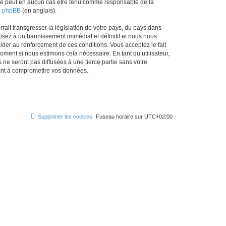
ed ne peut en aucun cas être tenu comme responsable de la
de phpBB
(en anglais).
ait transgresser la législation de votre pays, du pays dans
osez à un bannissement immédiat et définitif et nous nous
d’aider au renforcement de ces conditions. Vous acceptez le fait
oment si nous estimons cela nécessaire. En tant qu’utilisateur,
e seront pas diffusées à une tierce partie sans votre
sant à compromettre vos données.
Supprimer les cookies
Fuseau horaire sur
UTC+02:00