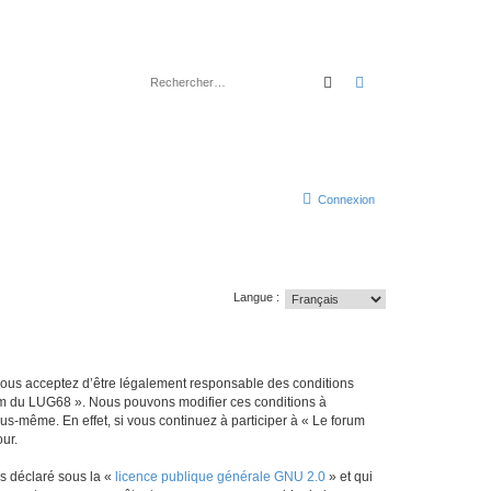
Rechercher
Recherche avancé
Connexion
Langue :
 vous acceptez d’être légalement responsable des conditions
orum du LUG68 ». Nous pouvons modifier ces conditions à
s-même. En effet, si vous continuez à participer à « Le forum
ur.
ns déclaré sous la «
licence publique générale GNU 2.0
» et qui