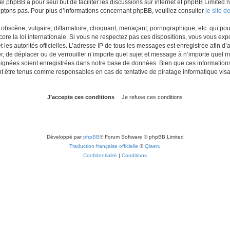
iel phpBB a pour seul but de faciliter les discussions sur internet et phpBB Limit
ptons pas. Pour plus d’informations concernant phpBB, veuillez consulter
le site 
obscène, vulgaire, diffamatoire, choquant, menaçant, pornographique, etc. qui pourr
re la loi internationale. Si vous ne respectez pas ces dispositions, vous vous exp
 et les autorités officielles. L’adresse IP de tous les messages est enregistrée afin 
r, de déplacer ou de verrouiller n’importe quel sujet et message à n’importe quel m
ignées soient enregistrées dans notre base de données. Bien que ces informations n
t être tenus comme responsables en cas de tentative de piratage informatique vi
Développé par
phpBB
® Forum Software © phpBB Limited
Traduction française officielle
©
Qiaeru
Confidentialité
|
Conditions