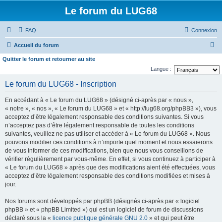
Le forum du LUG68
FAQ
Connexion
R
Accueil du forum
e
Quitter le forum et retourner au site
c
Langue :
h
Le forum du LUG68 - Inscription
e
En accédant à « Le forum du LUG68 » (désigné ci-après par « nous »,
r
« notre », « nos », « Le forum du LUG68 » et « http://lug68.org/phpBB3 »), vous
c
acceptez d’être légalement responsable des conditions suivantes. Si vous
n’acceptez pas d’être légalement responsable de toutes les conditions
h
suivantes, veuillez ne pas utiliser et accéder à « Le forum du LUG68 ». Nous
e
pouvons modifier ces conditions à n’importe quel moment et nous essaierons
de vous informer de ces modifications, bien que nous vous conseillons de
r
vérifier régulièrement par vous-même. En effet, si vous continuez à participer à
« Le forum du LUG68 » après que des modifications aient été effectuées, vous
acceptez d’être légalement responsable des conditions modifiées et mises à
jour.
Nos forums sont développés par phpBB (désignés ci-après par « logiciel
phpBB » et « phpBB Limited ») qui est un logiciel de forum de discussions
déclaré sous la «
licence publique générale GNU 2.0
» et qui peut être