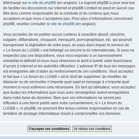
téléchargé sur
le site de phpBB
(en anglais). Le logiciel phpBB a pour seul but
de faciliter les discussions sur internet et phpBB Limited ne peut en aucun cas
être tenu comme responsable de la conduite et du contenu que nous
acceptons et que nous n’acceptons pas. Pour plus d’informations concernant
phpBB, veuillez consulter
le site de phpBB
(en anglais).
Vous acceptez de ne publier aucun contenu à caractère abusif, obscène,
vulgaire, diffamatoire, choquant, menaçant, pornographique, etc. qui pourrait
transgresser la législation de votre pays, du pays dans lequel le serveur de
« Le forum du LUG68 » est hébergé ou encore la loi internationale. Si vous ne
respectez pas ces dispositions, vous vous exposez à un bannissement
immédiat et définitif et nous nous réservons le droit d’avertir votre fournisseur
d’accès à internet et les autorités officielles. L’adresse IP de tous les messages
est enregistrée afin d’aider au renforcement de ces conditions. Vous acceptez
le fait que « Le forum du LUG68 » ait le droit de supprimer, de modifier, de
déplacer ou de verrouiller n’importe quel sujet et message à n’importe quel
moment si nous estimons cela nécessaire. En tant qu’utilisateur, vous acceptez
que toutes les informations que vous avez renseignées soient enregistrées
dans notre base de données. Bien que ces informations ne seront pas
diffusées à une tierce partie sans votre consentement, ni « Le forum du
LUG68 », ni phpBB, ne pourront être tenus comme responsables en cas de
tentative de piratage informatique visant à compromettre vos données.